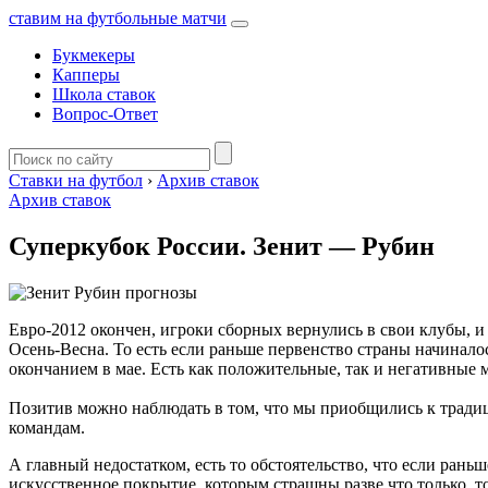
ставим на футбольные матчи
Букмекеры
Капперы
Школа ставок
Вопрос-Ответ
Ставки на футбол
›
Архив ставок
Архив ставок
Суперкубок России. Зенит — Рубин
Евро-2012 окончен, игроки сборных вернулись в свои клубы, и
Осень-Весна. То есть если раньше первенство страны начинало
окончанием в мае. Есть как положительные, так и негативные 
Позитив можно наблюдать в том, что мы приобщились к тради
командам.
А главный недостатком, есть то обстоятельство, что если ран
искусственное покрытие, которым страшны разве что только, т