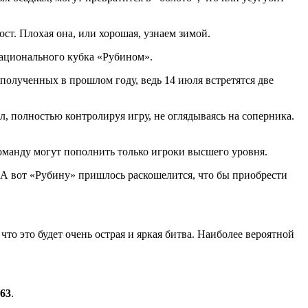
ст. Плохая она, или хорошая, узнаем зимой.
 национального кубка «Рубином».
полученных в прошлом году, ведь 14 июля встретятся две
, полностью контролируя игру, не оглядываясь на соперника.
оманду могут пополнить только игроки высшего уровня.
. А вот «Рубину» пришлось раскошелится, что бы приобрести
то это будет очень острая и яркая битва. Наиболее вероятной
63
.