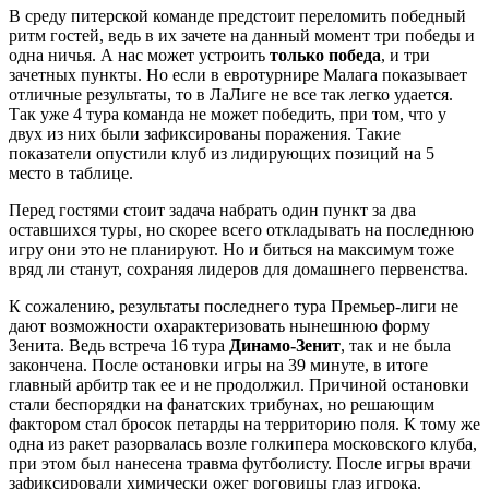
В среду питерской команде предстоит переломить победный
ритм гостей, ведь в их зачете на данный момент три победы и
одна ничья. А нас может устроить
только победа
, и три
зачетных пункты. Но если в евротурнире Малага показывает
отличные результаты, то в ЛаЛиге не все так легко удается.
Так уже 4 тура команда не может победить, при том, что у
двух из них были зафиксированы поражения. Такие
показатели опустили клуб из лидирующих позиций на 5
место в таблице.
Перед гостями стоит задача набрать один пункт за два
оставшихся туры, но скорее всего откладывать на последнюю
игру они это не планируют. Но и биться на максимум тоже
вряд ли станут, сохраняя лидеров для домашнего первенства.
К сожалению, результаты последнего тура Премьер-лиги не
дают возможности охарактеризовать нынешнюю форму
Зенита. Ведь встреча 16 тура
Динамо-Зенит
, так и не была
закончена. После остановки игры на 39 минуте, в итоге
главный арбитр так ее и не продолжил. Причиной остановки
стали беспорядки на фанатских трибунах, но решающим
фактором стал бросок петарды на территорию поля. К тому же
одна из ракет разорвалась возле голкипера московского клуба,
при этом был нанесена травма футболисту. После игры врачи
зафиксировали химически ожег роговицы глаз игрока.