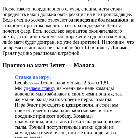
После такого неординарного случая, специалисты стали
определять какой должна быть реакция на все происходящее.
Ведь именно хозяева отвечают
за поведение болельщиков
на
стадионе, при этом именно с сектора поддержки Зенита
полетел фаер. Есть несколько вариантов окончательного
исхода, это либо техническое поражение одной из команд,
либо матч будет доигран, но уже без зрителей. Напомним, что
во время остановки счет на табло был 1-0 в пользу Динамо,
Гранат удачно реализовал штрафной.
Прогноз на матч Зенит — Малага
Ставка на игру:
Leonbets — Тотал голов меньше 2,5 – за 1,81
Мы
сделаем ставку
на «меньше» ведь команды
довольно мало забивают в своих чемпионатах, так
же мы не ожидаем повторение первого матча.
Игра будет проходить
в центре поля
, и если нам
повезет, именно нам один забитый мяч в этом
поединке принесет победу. Команды
прагматичны, и не станут бежать на рожон оголяя
тылы. Точный поступательные атаки одной из
команд максимум очков, или же они поделят их