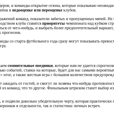
йдеров, и команды-открытие сезона, которые показываю неожид
шибок в
недооценке или переоценке
клубов.
оражений команд, показатели забитых и пропущенных мячей. Н
водством клуба ставятся
приоритеты
чемпионата над кубком стр
ться от чего-нибудь, и выбрать более предпочтительный вариант
х прогнозов.
оманды со старта футбольного года сразу могут показывать прево
гру.
ваем
сомнительные поединки
, которые нам не удается спрогноз
ько событий, ставки на которые, будет для нас самыми вероятн
» итог, а также жесткая игра с большим количеством предупреж
 ожидать от гостей, и смогут ли хозяева что-нибудь противопос
й из команд, что то другое. Финальным штрихом станет выбор из
, и подвели довольно убедительную черту, которая практическ
ерников в отдельности, так и статистики личных встреч.