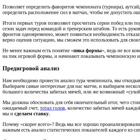
Позволяет определить фаворитов чемпионата (турнира), аутса
определить расположение сил в матчах, чтобы не допустить о
Итоги первых туров позволяют просчитать серии побед или п
сезон задач перед командой и тренерским штабом. То есть руко
фронтов одновременно, может появиться необходимость отказа
верно оценив ситуацию, мы сможем это использовать для свои
Не менее важным есть понятие «
пика формы
», ведь не все к
на пик игровой формы, и начинают показывать чемпионскую и
Предигровой анализ
Нам необходимо провести анализ тура чемпионата, мы откиды
Выбираем самые интересные для нас матчи, и выбираем нескол
большого количества забитых мячей, или же возможный «сухой
Мы должны обосновать для себя окончательный итог, чего стоит
ожидаемый счет,
тотал голов
, количество забитых мячей каждо
мы и
сделаем ставку
.
Почему «скорее всего»? Ведь мы все хорошо проанализировали
важным есть анализ статистических показателей каждого из соп