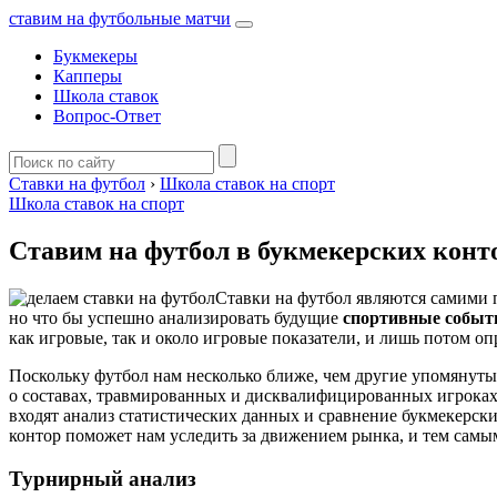
ставим на футбольные матчи
Букмекеры
Капперы
Школа ставок
Вопрос-Ответ
Ставки на футбол
›
Школа ставок на спорт
Школа ставок на спорт
Ставим на футбол в букмекерских конт
Ставки на футбол являются самими п
но что бы успешно анализировать будущие
спортивные событ
как игровые, так и около игровые показатели, и лишь потом о
Поскольку футбол нам несколько ближе, чем другие упомянут
о составах, травмированных и дисквалифицированных игроках
входят анализ статистических данных и сравнение букмекерск
контор поможет нам уследить за движением рынка, и тем самы
Турнирный анализ