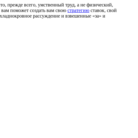
то, прежде всего, умственный труд, а не физический,
т вам поможет создать вам свою
стратегию
ставок, свой
, хладнокровное рассуждение и взвешенные «за» и