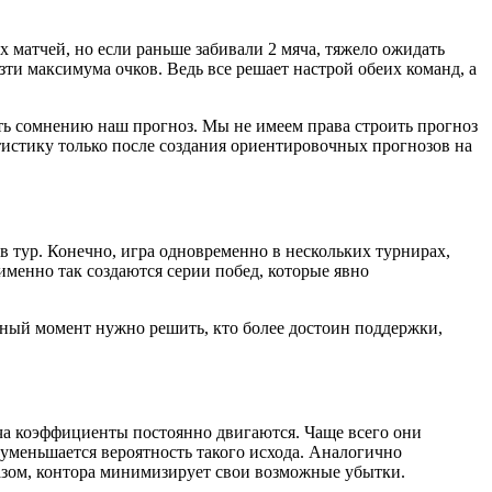
 матчей, но если раньше забивали 2 мяча, тяжело ожидать
зти максимума очков. Ведь все решает настрой обеих команд, а
ать сомнению наш прогноз. Мы не имеем права строить прогноз
тистику только после создания ориентировочных прогнозов на
 в тур. Конечно, игра одновременно в нескольких турнирах,
именно так создаются серии побед, которые явно
енный момент нужно решить, кто более достоин поддержки,
ча коэффициенты постоянно двигаются. Чаще всего они
а уменьшается вероятность такого исхода. Аналогично
разом, контора минимизирует свои возможные убытки.