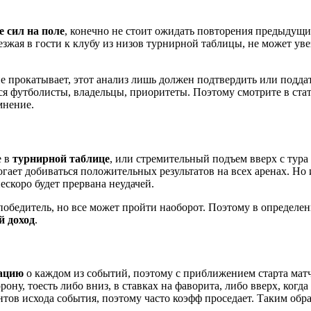
 сил на поле
, конечно не стоит ожидать повторения предыдущих
езжая в гости к клубу из низов турнирной таблицы, не может уве
не прокатывает, этот анализ лишь должен подтвердить или подд
ся футболисты, владельцы, приоритеты. Поэтому смотрите в ста
мнение.
е в
турнирной таблице
, или стремительный подъем вверх с тура
гает добиваться положительных результатов на всех аренах. Но 
ескоро будет прервана неудачей.
 победитель, но все может пройти наоборот. Поэтому в определ
 доход
.
ацию
о каждом из событий, поэтому с приближением старта мат
ну, тоесть либо вниз, в ставках на фаворита, либо вверх, когд
антов исхода события, поэтому часто коэфф проседает. Таким об