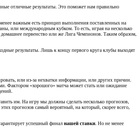
анные отличные результаты. Это поможет нам правильно
е менее важным есть принцип выполнения поставленных на
аны, или международным кубком. То есть, играя на несколько
, домашнее первенство или же Лига Чемпионов. Таким образом,
сходные результаты. Лишь к концу первого круга клубы выходят
ировать, или из-за нехватки информации, или других причин.
ыми. Фактором «хорошого» матча может стать или ожидание
дений.
тавить им. На игру мы должны сделать несколько прогнозов,
 этих прогнозов самый вероятный, на который, скорее всего,
и гарантирует успешный финал
нашей ставки
. Но не менее