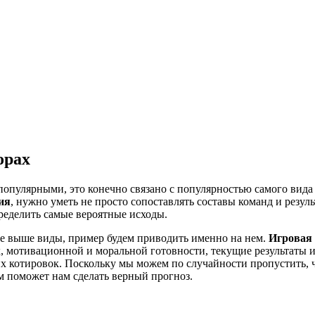
орах
опулярными, это конечно связано с популярностью самого вида 
ия
, нужно уметь не просто сопоставлять составы команд и резу
пределить самые вероятные исходы.
ые выше виды, пример будем приводить именно на нем.
Игровая
, мотивационной и моральной готовности, текущие результаты 
их котировок. Поскольку мы можем по случайности пропустить,
м поможет нам сделать верный прогноз.