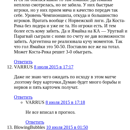
неплохо смотрелась, но не забила. У них быстрые
игроки, но у них прием мяча и качество передач так
себе. Уровень Чемпионшипа, откуда и большинство
игроков. Вратать вообще с Норвежской лиги. Да Коста-
Рика без лидера и уже не та. Но игроки есть. И тем
более есть кому забить. Да и Ямайка на КА — Уругвай и
Парагвай сыграли с ними по счету не дав возможности
забить. Аргентина не реализовала кучу моментов. Так
что гол Ямайки это 50-50. Поставлю все же на тотал.
Может Коста-Рика решит 3-0 обыграть.
Ответить
VARRUS
8 июля 2015 в 17:17
Даже не знаю чего ожидать по исходу в этом матче
,поэтому беру карточки.Думаю будет много борьбы и
нервов и пять карточек получат.
Ответить
VARRUS
8 июля 2015 в 17:18
Не все вписал в прогноз.
Ответить
BlowingBubbles
10 июля 2015 в 01:50