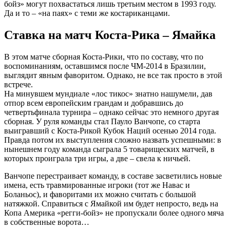
бойз» могут похвастаться лишь третьим местом в 1993 году.
Да и то – «на паях» с теми же костариканцами.
Ставка на матч Коста-Рика – Ямайка
В этом матче сборная Коста-Рики, что по составу, что по
воспоминаниям, оставшимся после ЧМ-2014 в Бразилии,
выглядит явным фаворитом. Однако, не все так просто в этой
встрече.
На минувшем мундиале «лос тикос» знатно нашумели, дав
отпор всем европейским грандам и добравшись до
четвертьфинала турнира – однако сейчас это немного другая
сборная. У руля команды стал Пауло Ванчопе, со старта
выигравший с Коста-Рикой Кубок Наций осенью 2014 года.
Правда потом их выступления сложно назвать успешными: в
нынешнем году команда сыграла 5 товарищеских матчей, в
которых проиграла три игры, а две – свела к ничьей.
Ванчопе перестраивает команду, в составе засветились новые
имена, есть травмированные игроки (тот же Навас и
Боланьос), и фаворитами их можно считать с большой
натяжкой. Справиться с Ямайкой им будет непросто, ведь на
Копа Америка «регги-бойз» не пропускали более одного мяча
в собственные ворота…