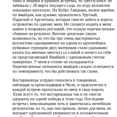
Рики и Ямайки в крайних встречах, то «регги-бойз» не
забивали с 28 марта текущего года, но игру коллектив
показывал неплохую. На Кубке Америки, волею жребия,
по ямайцам, как цунами, прокатились Уругвай,
Парагвай и Аргентина, которые смогли забить в ворота
островитян по одному мячу. Не спешите кидать в меня
камни и возражать репликой, что играли перечисленные
сборные на результат. Вполне допускаю такую
возможность, но что бы три очень мастеровитых
коллектива одновременно на одном из крупнейших
кубковых турниров двух материков стали одинаково
катать (по мнению многих) со слабой и ничего из себя
не представляющей Ямайкой с одинаковым счетом
намеренно. У меня в голове не укладывается.
Перечисленные оппоненты ямайцев сильно отличаются
по темпераменту, что бы действовать так схоже.
Костариканцы усердно пинались в товарняках,
наблюдая за происходящим в Чили, и практически в
каждой встрече пропускали по мячу в свои ворота.
Хуже всего то, что костариканцы так и не смогли
одержать ни одной победы в этом году. Последняя
встреча с мексиканцами хоть и закончилась ничейным
результатом, но то, как она прошла, лично для меня, не
внушает однозначной уверенности в положительном