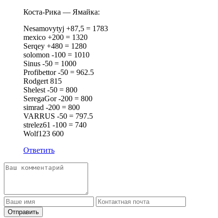
Коста-Рика — Ямайка:
Nesamovytyj +87,5 = 1783
mexico +200 = 1320
Serqey +480 = 1280
solomon -100 = 1010
Sinus -50 = 1000
Profibettor -50 = 962.5
Rodgert 815
Shelest -50 = 800
SeregaGor -200 = 800
simrad -200 = 800
VARRUS -50 = 797.5
strelez61 -100 = 740
Wolf123 600
Ответить
Отправить