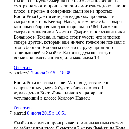
Ямайка на Кубке Америки неплохо себя показали, не
смотря на то что проиграли они смотрелись довольно не
плохо, в прочем и соперники были не из простых.
Коста-Рика будет иметь ряд кадровых проблем. Не
сыграют вратарь Кейлор Навас, в том числе благодаря
которому сборная так далеко дошла на ЧМ. Также не
сыграют защитники Акоста и Дуарте, и полузащитники
Боланьос и Техеда. А также стоит учесть что и тренер
теперь другой, который еще ничего толком не показал с
этой сборной. Вообщем все это на руку прилично
защищающейся Ямайке. Как итог, думаю что тут
возможна нулевая ничья, или максимум 1:1.
Ответить
strelez61
7 июля 2015 в 18:38
Коста-Рика классом выше. Матч выдастся очень
напряженным , мячей будет забито немного.Я
думаю.,что в Коста-Рике найдется вратарь не
уступающий в классе Кейлору Навасу.
Ответить
simrad
8 июля 2015 в 10:51
Ямайка все матчи проигрывает с минимальным счетом,
не забивая при этом. Я смотрел 2 матча Ямайки на Копа