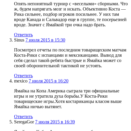
Опять непонятный турнир с «веселыми» сборными. Что
ж, будем напрягать мозг и искать. Объективно Коста —
Рика сильнее, подбор игроков посильнее. У них там
вроде Канада и Сальвадор еще в группе, те посерьезней
вроде. Значит с Ямайкой три очка надо брать.
Ответить
Sinus
7 июля 2015 в 15:30
Посмотрел отчеты по последним товарищеским матчам
Коста-Рики с испанцами и мексиканцами. Вывод для
себя сделал такой-ребята быстрые и Ямайка может со
своей оборонительной тактикой не устоять.
Ответить
mexico
7 июля 2015 в 16:20
Ямайка на Копа Америка сыграла три официальные
игры и не утратила духа борьбы.У Коста-Рики
товарищеские игры.Хотя костариканцы класом выше
Ямайка ничью вытянет.
Ответить
SeregaGor
7 июля 2015 в 16:39