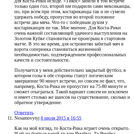
для Коста-Рики исходе. «Тикос» забили в той встрече
только один гол, второй им подарили сами мексиканцы,
но, при всем при этом, костариканцы так и не сумели
удержать победу, пропустив во второй половине
встречи два мяча. Что-то с победным духом у
костариканцев не так. Мое мнение. Для Коста-Рики
очень важной составляющей удачного выступления на
Золотом Кубке становиться не проигрыш в стартовом
матче. В это же время, для островитян забитый мяч в
ворота соперника становиться жизненной
необходимостью, подтверждением профессиональных
качеств и состоятельности.
Получается у меня действительно закрытый футбол, в
котором голы в обе стороны станут логическим
завершение 90 минут встречи, но совсем не факт, что,
например, Коста-Рика не пропустит на 75-80 минуте и
сможет отыграться. Такой вариант совсем не исключен
и имеет столько же шансов на существование, сколько и
обратное утверждение.
Ответить
Nesamovytyj
8 июля 2015 в 16:55
Как на мой взгляд, то Коста-Рика играет очень открыто.
И ей ли бояться какой то там Ямайки. Да Ямайка