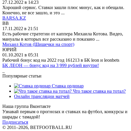
27.12.2022 в 14:23
Хороший сервис. Ставки зашли плюс минус, как и обещали.
Конечно, не все зашло, и это ...
BARSA.KZ
BB
17.11.2022 в 21:51
Есть рабочие стратегии от каппера Михаила Котова. Видео,
мануалы в которых все рассказано и показано ...
Михаил Котов (Шишечки на спорт)
ЮРИЙ
01.10.2021 в 05:31
Рабочий бонус код на 2022 год 161213 в БК leon и leonbets
БК ЛЕОН — бонус код на 3 999 рублей внутри!
_
Популярные статьи
Ставка ординар
Что такое ставка на тотал?
Онлайн трансляции матчей
Наша группа Вконтакте
Узнавай первым о прогнозах и ставках на футбол, конкурсы и
шарады с тамадой!
Подписаться
© 2011–2026, BETFOOTBALL.RU