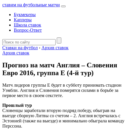
ставим на футбольные матчи
Букмекеры
Капперы
Школа ставок
Вопрос-Ответ
Ставки на футбол
›
Архив ставок
Архив ставок
Прогноз на матч Англия – Словения
Евро 2016, группа E (4-й тур)
Матч лидеров группы E будет в субботу принимать стадион
Уэмбли. Англия и Словения померятся силами в борьбе за
первое место в своем секстете.
Прошлый тур
Словенцы заработали вторую подряд победу, обыграв на
выезде сборную Литвы со счетом – 2. Англия встречалась с
Эстонией (также на выезде) и минимально обыграла команду
Перссона.