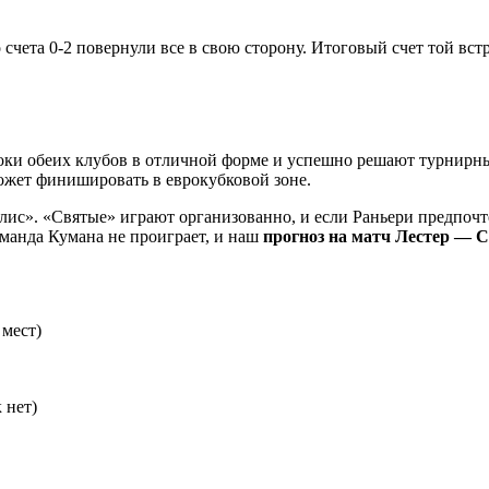
чета 0-2 повернули все в свою сторону. Итоговый счет той встр
ки обеих клубов в отличной форме и успешно решают турнирные
ожет финишировать в еврокубковой зоне.
«лис». «Святые» играют организованно, и если Раньери предпочте
оманда Кумана не проиграет, и наш
прогноз на матч Лестер — С
 мест)
 нет)