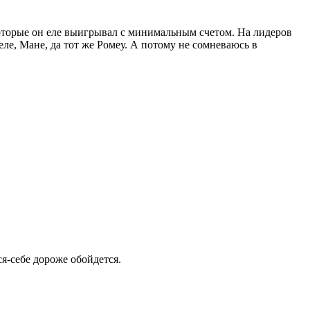
 которые он еле выигрывал с минимальным счетом. На лидеров
ле, Мане, да тот же Ромеу. А потому не сомневаюсь в
я-себе дороже обойдется.