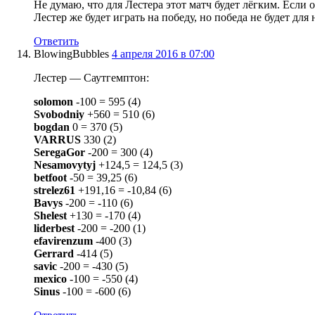
Не думаю, что для Лестера этот матч будет лёгким. Если 
Лестер же будет играть на победу, но победа не будет для
Ответить
BlowingBubbles
4 апреля 2016 в 07:00
Лестер — Саутгемптон:
solomon
-100 = 595 (4)
Svobodniy
+560 = 510 (6)
bogdan
0 = 370 (5)
VARRUS
330 (2)
SeregaGor
-200 = 300 (4)
Nesamovytyj
+124,5 = 124,5 (3)
betfoot
-50 = 39,25 (6)
strelez61
+191,16 = -10,84 (6)
Bavys
-200 = -110 (6)
Shelest
+130 = -170 (4)
liderbest
-200 = -200 (1)
efavirenzum
-400 (3)
Gerrard
-414 (5)
savic
-200 = -430 (5)
mexico
-100 = -550 (4)
Sinus
-100 = -600 (6)