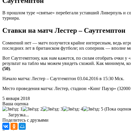
Саутгемптон
В прошлом туре «святые» перебегали уставший Ливерпуль и со с
турнира.
Ставки на матч Лестер – Саутгемптон
Сомнений нет — матч получится крайне интересным, ведь игро
последних лет в британском футболе; их соперник — вполне м
Вот Саутгемптону, как нам кажется, по силам отобрать очки у 
результат на табло мы можем увидеть схожий. Как минимум, к
(50)
.
Начало матча: Лестер – Саутгемптон 03.04.2016 в 15:30 Мск.
Место проведения матча: Лестер, стадион «Кинг Пауэр» (32000
5 января 2018
Ваша оценка
(Пока оценок
Загрузка...
Поделитесь с друзьями