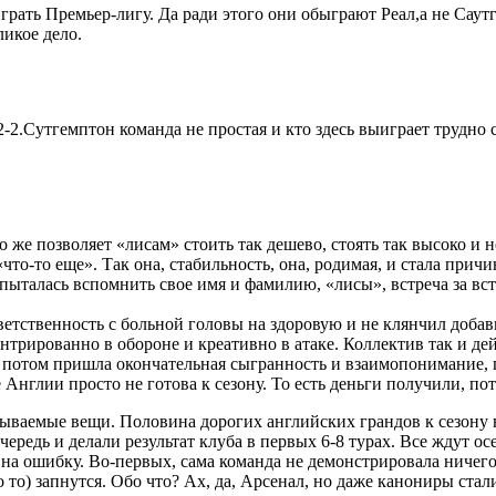
грать Премьер-лигу. Да ради этого они обыграют Реал,а не Саут
икое дело.
2-2.Сутгемптон команда не простая и кто здесь выиграет трудно 
то же позволяет «лисам» стоить так дешево, стоять так высоко и 
что-то еще». Так она, стабильность, она, родимая, и стала при
пыталась вспомнить свое имя и фамилию, «лисы», встреча за вс
етственность с больной головы на здоровую и не клянчил добав
трированно в обороне и креативно в атаке. Коллектив так и дей
о потом пришла окончательная сыгранность и взаимопонимание, 
Англии просто не готова к сезону. То есть деньги получили, пот
ываемые вещи. Половина дорогих английских грандов к сезону н
редь и делали результат клуба в первых 6-8 турах. Все ждут осе
 на ошибку. Во-первых, сама команда не демонстрировала ничего 
го то) запнутся. Обо что? Ах, да, Арсенал, но даже канониры ст