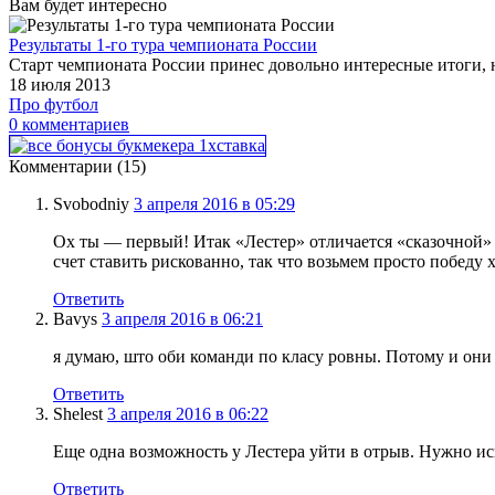
Вам будет интересно
Результаты 1-го тура чемпионата России
Старт чемпионата России принес довольно интересные итоги, н
18 июля 2013
Про футбол
0 комментариев
Комментарии (15)
Svobodniy
3 апреля 2016 в 05:29
Ох ты — первый! Итак «Лестер» отличается «сказочной» 
счет ставить рискованно, так что возьмем просто победу х
Ответить
Bavys
3 апреля 2016 в 06:21
я думаю, што оби команди по класу ровны. Потому и они 
Ответить
Shelest
3 апреля 2016 в 06:22
Еще одна возможность у Лестера уйти в отрыв. Нужно ис
Ответить