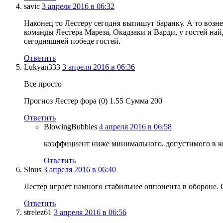
savic
3 апреля 2016 в 06:32
Наконец то Лестеру сегодня выпишут баранку. А то возне
команды Лестера Мареза, Окадзаки и Варди, у гостей най
сегодняшней победе гостей.
Ответить
Lukyan333
3 апреля 2016 в 06:36
Все просто
Прогноз Лестер фора (0) 1.55 Сумма 200
Ответить
BlowingBubbles
4 апреля 2016 в 06:58
коэффициент ниже минимального, допустимого в к
Ответить
Sinus
3 апреля 2016 в 06:40
Лестер играет намного стабильнее оппонента в обороне. 
Ответить
strelez61
3 апреля 2016 в 06:56