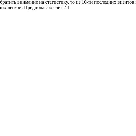
обратить внимание на статистику, то из 10-ти последних визитов 
 них лёгкой. Предполагаю счёт 2-1