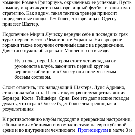
команды Романа Григорчука, окрыленных ее успехами. Пусть
команду и критикуют за малозрелищный футбол и защитную
стратегию. Как видим, такая тактика тренера приносит
определенные плоды. Тем более, что зрелища в Одессу
привезет Шахтер.
Подопечные Мирчи Луческу вернули себе в последних трех
турах первое место в Чемпионате Украины. На евроарене
горняки также получили отличный шанс на продвижение.
Для этого нужно обыгрывать Манчестер на выезде.
Ну а пока, пере Шахтером стоит четкая задача от
руководства клуба, закончить первый круг на
вершине таблицы и в Одессу они полетят самым
боевым составом.
Стоит отметить, что нападающий Шахтера, Луис Адриано,
стал снова забивать. Плюс атакующая полузащитная линия:
Бернард, Коста, Тейшейра, Срна. Все это дает веские поводы
думать, что игра в Одессе будет более чем зрелищная и
результативная.
К противостоянию клубы подходят в прекрасном настроении,
с большими амбициями и возможностями на евро кубковой
арене и во внутреннем чемпионате.
Прогнозируем
в матче 3 и