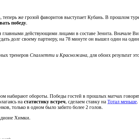
, теперь же грозой фаворитов выступает Кубань. В прошлом тур
вать победу
.
 главными действующими лицами в составе Зенита. Вначале Вик
ать долг своему партнеру, на 78 минуте он вышел один на один
авных тренеров
Спаллетти и Красножана
, для обоих результат э
м набирают обороты. Победы гостей в прошлых матчах говорят, 
олагаясь на
статистику встреч
, сделаем ставку на
Тотал меньше
нков, только в одном было забито более 2 голов.
тадионе Химки.