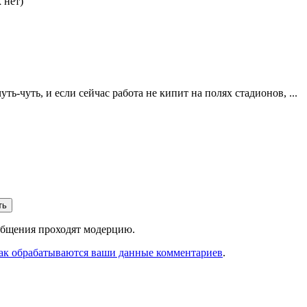
 нет)
уть-чуть, и если сейчас работа не кипит на полях стадионов, ...
ть
ообщения проходят модерцию.
как обрабатываются ваши данные комментариев
.