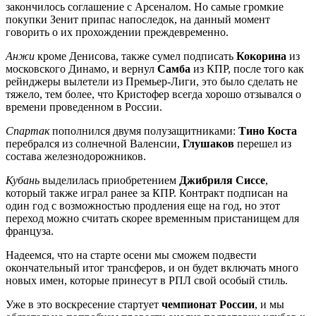
закончилось соглашение с Арсеналом. Но самые громкие
покупки Зенит припас напоследок, на данный момент
говорить о их прохождении преждевременно.
Анжи
кроме Денисова, также сумел подписать
Кокорина
из
московского Динамо, и вернул
Самба
из КПР, после того как
рейнджеры вылетели из Премьер-Лиги, это было сделать не
тяжело, тем более, что Кристофер всегда хорошо отзывался о
времени проведенном в России.
Спартак
пополнился двумя полузащитниками:
Тино Коста
перебрался из солнечной Валенсии,
Глушаков
перешел из
состава железнодорожников.
Кубань
выделилась приобретением
Джибриля Сиссе
,
который также играл ранее за КПР. Контракт подписан на
один год с возможностью продления еще на год, но этот
переход можно считать скорее временным пристанищем для
француза.
Надеемся, что на старте осени мы сможем подвести
окончательный итог трансферов, и он будет включать много
новых имен, которые принесут в РПЛ свой особый стиль.
Уже в это воскресение стартует
чемпионат России
, и мы