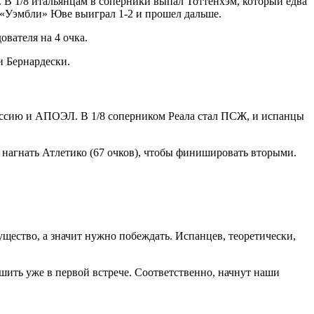
 В 1/8 итальянцам в соперники выпал Тоттенхэм, который едва
 «Уэмбли» Юве выиграл 1-2 и прошел дальше.
вателя на 4 очка.
 Бернардески.
руссию и АПОЭЛ. В 1/8 соперником Реала стал ПСЖ, и испанцы
м нагнать Атлетико (67 очков), чтобы финишировать вторыми.
щество, а значит нужно побеждать. Испанцев, теоретически,
решить уже в первой встрече. Соответственно, начнут наши