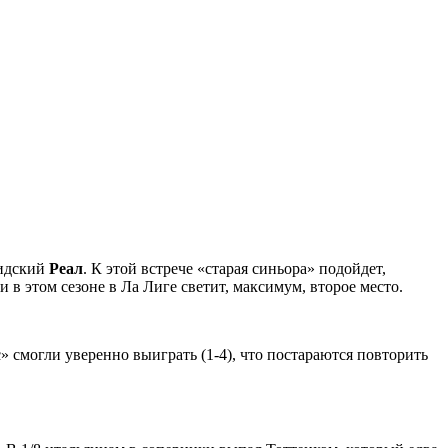
ридский
Реал
. К этой встрече «старая синьора» подойдет,
в этом сезоне в Ла Лиге светит, максимум, второе место.
 смогли уверенно выиграть (1-4), что постараются повторить