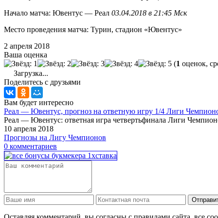
Начало матча: Ювентус — Реал
03.04.2018 в 21:45 Мск
Место проведения матча: Турин, стадион «Ювентус»
2 апреля 2018
Ваша оценка
(
1
оценок, ср
Загрузка...
Поделитесь с друзьями
Вам будет интересно
Реал — Ювентус, прогноз на ответную игру 1/4 Лиги Чемпионо
Реал — Ювентус: ответная игра четвертьфинала Лиги Чемпионов
10 апреля 2018
Прогнозы на Лигу Чемпионов
0 комментариев
Отправи
Оставляя комментарий, вы согласны с правилами сайта, все с