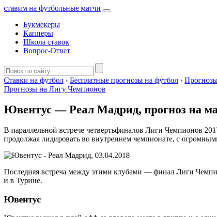
ставим на футбольные матчи
Букмекеры
Капперы
Школа ставок
Вопрос-Ответ
Ставки на футбол
›
Бесплатные прогнозы на футбол
›
Прогнозы
Прогнозы на Лигу Чемпионов
Ювентус — Реал Мадрид, прогноз на мат
В параллельной встрече четвертьфиналов Лиги Чемпионов 201
продолжая лидировать во внутреннем чемпионате, с огромными 
Последняя встреча между этими клубами — финал Лиги Чемпионо
и в Турине.
Ювентус