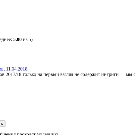
еднее:
5,00
из 5)
в, 11.04.2018
 2017/18 только на первый взгляд не содержит интриги — мы сч
ть
ообщения проходят модерцию.