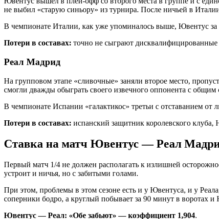
Ювентус вышел в плей-офф со второго места в группе и с един
не выбил «старую синьору» из турнира. После ничьей в Итали
В чемпионате Италии, как уже упоминалось выше, Ювентус за 8
Потери в составах:
точно не сыграют дисквалифицированные П
Реал Мадрид
На групповом этапе «сливочные» заняли второе место, пропус
смогли дважды обыграть своего извечного оппонента с общим с
В чемпионате Испании «галактикос» третьи с отставанием от л
Потери в составах:
испанский защитник королевского клуба, 
Ставка на матч Ювентус — Реал Мадр
Первый матч 1/4 не должен располагать к излишней осторожно
устроит и ничья, но с забитыми голами.
При этом, проблемы в этом сезоне есть и у Ювентуса, и у Реал
соперники бодро, а круглый побывает за 90 минут в воротах и 
Ювентус — Реал: «Обе забьют» — коэффициент 1,904
.