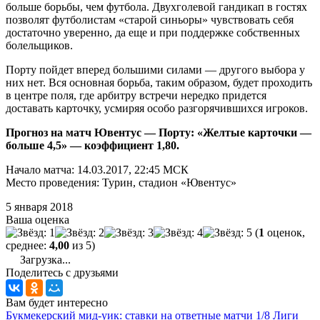
больше борьбы, чем футбола. Двухголевой гандикап в гостях
позволят футболистам «старой синьоры» чувствовать себя
достаточно уверенно, да еще и при поддержке собственных
болельщиков.
Порту пойдет вперед большими силами — другого выбора у
них нет. Вся основная борьба, таким образом, будет проходить
в центре поля, где арбитру встречи нередко придется
доставать карточку, усмиряя особо разгорячившихся игроков.
Прогноз на матч Ювентус — Порту: «Желтые карточки —
больше 4,5» — коэффициент 1,80.
Начало матча: 14.03.2017, 22:45 МСК
Место проведения: Турин, стадион «Ювентус»
5 января 2018
Ваша оценка
(
1
оценок,
среднее:
4,00
из 5)
Загрузка...
Поделитесь с друзьями
Вам будет интересно
Букмекерский мид-уик: ставки на ответные матчи 1/8 Лиги