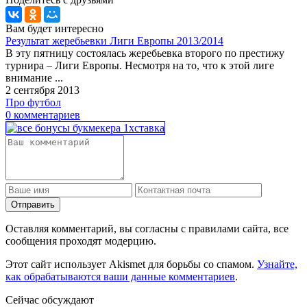
Вам будет интересно
Результат жеребьевки Лиги Европы 2013/2014
В эту пятницу состоялась жеребьевка второго по престижу
турнира – Лиги Европы. Несмотря на то, что к этой лиге
внимание ...
2 сентября 2013
Про футбол
0 комментариев
Отправить
Оставляя комментарий, вы согласны с правилами сайта, все
сообщения проходят модерцию.
Этот сайт использует Akismet для борьбы со спамом.
Узнайте,
как обрабатываются ваши данные комментариев
.
Сейчас обсуждают