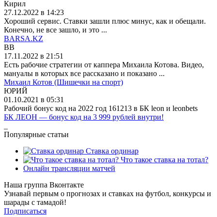
Кирил
27.12.2022 в 14:23
Хороший сервис. Ставки зашли плюс минус, как и обещали.
Конечно, не все зашло, и это ...
BARSA.KZ
BB
17.11.2022 в 21:51
Есть рабочие стратегии от каппера Михаила Котова. Видео,
мануалы в которых все рассказано и показано ...
Михаил Котов (Шишечки на спорт)
ЮРИЙ
01.10.2021 в 05:31
Рабочий бонус код на 2022 год 161213 в БК leon и leonbets
БК ЛЕОН — бонус код на 3 999 рублей внутри!
_
Популярные статьи
Ставка ординар
Что такое ставка на тотал?
Онлайн трансляции матчей
Наша группа Вконтакте
Узнавай первым о прогнозах и ставках на футбол, конкурсы и
шарады с тамадой!
Подписаться