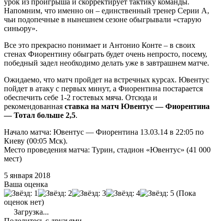
урок из проигрыша и скорректирует тактику команды.
Напомним, что именно он – единственный тренер Серии А,
чьи подопечные в нынешнем сезоне обыгрывали «старую
синьору».
Все это прекрасно понимает и Антонио Конте – в своих
стенах Фиорентину обыграть будет очень непросто, посему,
победный задел необходимо делать уже в завтрашнем матче.
Ожидаемо, что матч пройдет на встречных курсах. Ювентус
пойдет в атаку с первых минут, а Фиорентина постарается
обеспечить себе 1-2 гостевых мяча. Отсюда и
рекомендованная
ставка на матч Ювентус — Фиорентина
— Тотал больше 2,5
.
Начало матча: Ювентус — Фиорентина 13.03.14 в 22:05 по
Киеву (00:05 Мск).
Место проведения матча: Турин, стадион «Ювентус» (41 000
мест)
5 января 2018
Ваша оценка
(Пока
оценок нет)
Загрузка...
Поделитесь с друзьями