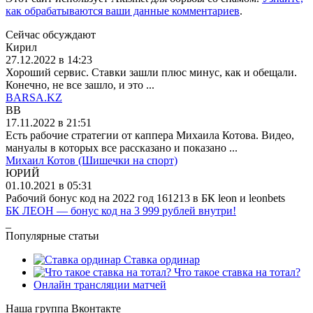
как обрабатываются ваши данные комментариев
.
Сейчас обсуждают
Кирил
27.12.2022 в 14:23
Хороший сервис. Ставки зашли плюс минус, как и обещали.
Конечно, не все зашло, и это ...
BARSA.KZ
BB
17.11.2022 в 21:51
Есть рабочие стратегии от каппера Михаила Котова. Видео,
мануалы в которых все рассказано и показано ...
Михаил Котов (Шишечки на спорт)
ЮРИЙ
01.10.2021 в 05:31
Рабочий бонус код на 2022 год 161213 в БК leon и leonbets
БК ЛЕОН — бонус код на 3 999 рублей внутри!
_
Популярные статьи
Ставка ординар
Что такое ставка на тотал?
Онлайн трансляции матчей
Наша группа Вконтакте