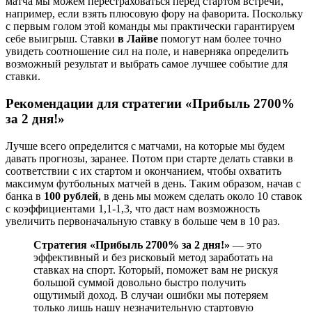
матча мы можем перестраховаться перед стартом встречи,
например, если взять плюсовую фору на фаворита. Поскольку
с первым голом этой команды мы практически гарантируем
себе выигрыш. Ставки
в Лайве
помогут нам более точно
увидеть соотношение сил на поле, и наверняка определить
возможный результат и выбрать самое лучшее событие для
ставки.
Рекомендации для стратегии «Прибыль 2700%
за 2 дня!»
Лучше всего определится с матчами, на которые мы будем
давать прогнозы, заранее. Потом при старте делать ставки в
соответствии с их стартом и окончанием, чтобы охватить
максимум футбольных матчей в день. Таким образом, начав с
банка в
100 рублей
, в день мы можем сделать около 10 ставок
с коэффициентами 1,1-1,3, что даст нам возможность
увеличить первоначальную ставку в больше чем в 10 раз.
Стратегия «Прибыль 2700% за 2 дня!»
— это
эффективный и без рисковый метод заработать на
ставках на спорт. Который, поможет вам не рискуя
большой суммой довольно быстро получить
ощутимый доход. В случаи ошибки мы потеряем
только лишь нашу незначительную стартовую