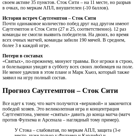
своем активе 35 пунктов. Сток Сити – на 11 месте, но разрыв
в очках, по меркам АПЛ, внушителен (-10 баллов).
История встреч Саутгемптон – Сток Сити
Почти одинаковое количество побед друг над другом имеют
Саутгемптон и Сток Сити (27 и 25, соответственно). 12 раз
команды не смогли выявить победителя. На двоих, во время
всех очных матчей, команды забили 190 мячей. В среднем,
более 3 в каждой игре.
Потери в составах
«Святых», по-прежнему, минуют травмы. Все игроки в строю,
и болельщики увидят в субботу всех своих любимцев на поле.
Не менее удачлив в этом плане и Марк Хьюз, который также
заявил на игру полный состав.
Прогноз Саутгемптон – Сток Сити
Все идет к тому, что матч получится «верховой» и закончится
победой хозяев. Это великолепная игра и концентрация
Саутгемптона, умение «святых» давить до конца матча (матч
против Фулхема и Арсенала – наглядный тому пример).
У Стока – слабоватая, по меркам АПЛ, защита (3-е
место, хуже только у Фулхема и Кардифа) и