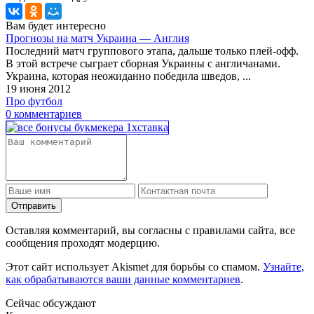
Вам будет интересно
Прогнозы на матч Украина — Англия
Последний матч группового этапа, дальше только плей-офф.
В этой встрече сыграет сборная Украины с англичанами.
Украина, которая неожиданно победила шведов, ...
19 июня 2012
Про футбол
0 комментариев
Отправить
Оставляя комментарий, вы согласны с правилами сайта, все
сообщения проходят модерцию.
Этот сайт использует Akismet для борьбы со спамом.
Узнайте,
как обрабатываются ваши данные комментариев
.
Сейчас обсуждают