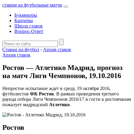
ставим на футбольные матчи
Букмекеры
Капперы
Школа ставок
Вопрос-Ответ
Ставки на футбол
›
Архив ставок
Архив ставок
Ростов — Атлетико Мадрид, прогноз
на матч Лиги Чемпионов, 19.10.2016
Непростое испытание ждет в среду, 19 октября 2016,
футболистов
ФК Ростов
. В рамках проведения третьего
раунда отбора Лиги Чемпионов 2016/17 в гости к ростовчанам
пожалует мадридский
Атлетико
.
Ростов