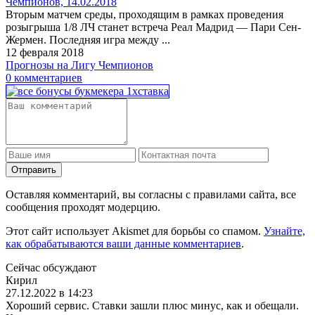
Чемпионов, 14.02.2018
Вторым матчем среды, проходящим в рамках проведения
розыгрыша 1/8 ЛЧ станет встреча Реал Мадрид — Пари Сен-
Жермен. Последняя игра между ...
12 февраля 2018
Прогнозы на Лигу Чемпионов
0 комментариев
Отправить
Оставляя комментарий, вы согласны с правилами сайта, все
сообщения проходят модерцию.
Этот сайт использует Akismet для борьбы со спамом.
Узнайте,
как обрабатываются ваши данные комментариев
.
Сейчас обсуждают
Кирил
27.12.2022 в 14:23
Хороший сервис. Ставки зашли плюс минус, как и обещали.