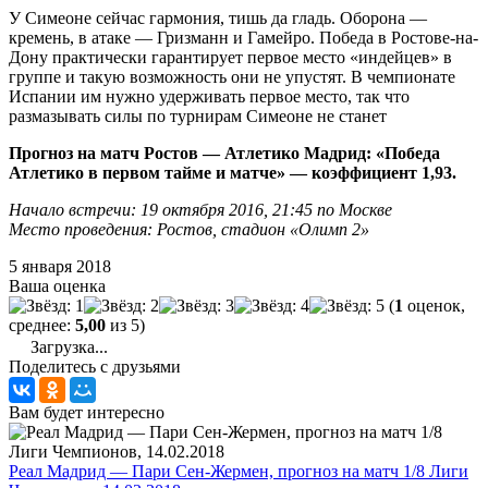
У Симеоне сейчас гармония, тишь да гладь. Оборона —
кремень, в атаке — Гризманн и Гамейро. Победа в Ростове-на-
Дону практически гарантирует первое место «индейцев» в
группе и такую возможность они не упустят. В чемпионате
Испании им нужно удерживать первое место, так что
размазывать силы по турнирам Симеоне не станет
Прогноз на матч Ростов — Атлетико Мадрид: «Победа
Атлетико в первом тайме и матче» — коэффициент 1,93.
Начало встречи: 19 октября 2016, 21:45 по Москве
Место проведения: Ростов, стадион «Олимп 2»
5 января 2018
Ваша оценка
(
1
оценок,
среднее:
5,00
из 5)
Загрузка...
Поделитесь с друзьями
Вам будет интересно
Реал Мадрид — Пари Сен-Жермен, прогноз на матч 1/8 Лиги