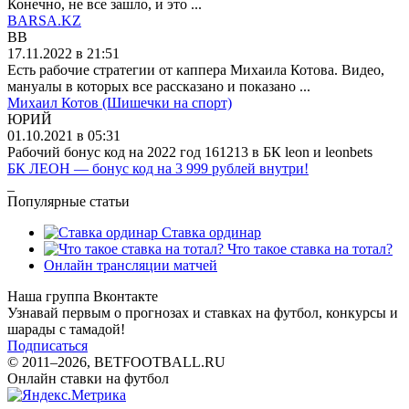
Конечно, не все зашло, и это ...
BARSA.KZ
BB
17.11.2022 в 21:51
Есть рабочие стратегии от каппера Михаила Котова. Видео,
мануалы в которых все рассказано и показано ...
Михаил Котов (Шишечки на спорт)
ЮРИЙ
01.10.2021 в 05:31
Рабочий бонус код на 2022 год 161213 в БК leon и leonbets
БК ЛЕОН — бонус код на 3 999 рублей внутри!
_
Популярные статьи
Ставка ординар
Что такое ставка на тотал?
Онлайн трансляции матчей
Наша группа Вконтакте
Узнавай первым о прогнозах и ставках на футбол, конкурсы и
шарады с тамадой!
Подписаться
© 2011–2026, BETFOOTBALL.RU
Онлайн ставки на футбол