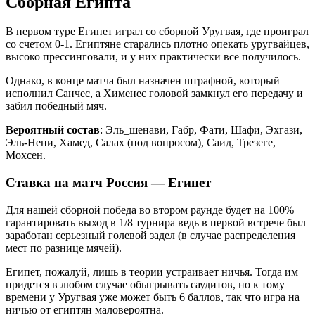
Сборная Египта
В первом туре Египет играл со сборной Уругвая, где проиграл
со счетом 0-1. Египтяне старались плотно опекать уругвайцев,
высоко прессинговали, и у них практически все получилось.
Однако, в конце матча был назначен штрафной, который
исполнил Санчес, а Хименес головой замкнул его передачу и
забил победный мяч.
Вероятный состав
: Эль_шенави, Габр, Фати, Шафи, Эхгази,
Эль-Нени, Хамед, Салах (под вопросом), Саид, Трезеге,
Мохсен.
Ставка на матч Россия — Египет
Для нашей сборной победа во втором раунде будет на 100%
гарантировать выход в 1/8 турнира ведь в первой встрече был
заработан серьезный голевой задел (в случае распределения
мест по разнице мячей).
Египет, пожалуй, лишь в теории устраивает ничья. Тогда им
придется в любом случае обыгрывать саудитов, но к тому
времени у Уругвая уже может быть 6 баллов, так что игра на
ничью от египтян маловероятна.