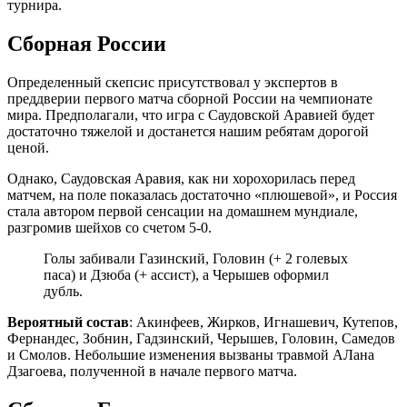
турнира.
Сборная России
Определенный скепсис присутствовал у экспертов в
преддверии первого матча сборной России на чемпионате
мира. Предполагали, что игра с Саудовской Аравией будет
достаточно тяжелой и достанется нашим ребятам дорогой
ценой.
Однако, Саудовская Аравия, как ни хорохорилась перед
матчем, на поле показалась достаточно «плюшевой», и Россия
стала автором первой сенсации на домашнем мундиале,
разгромив шейхов со счетом 5-0.
Голы забивали Газинский, Головин (+ 2 голевых
паса) и Дзюба (+ ассист), а Черышев оформил
дубль.
Вероятный состав
: Акинфеев, Жирков, Игнашевич, Кутепов,
Фернандес, Зобнин, Гадзинский, Черышев, Головин, Самедов
и Смолов. Небольшие изменения вызваны травмой АЛана
Дзагоева, полученной в начале первого матча.