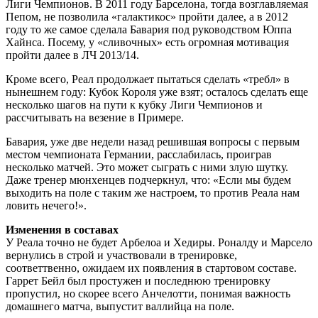
Лиги Чемпионов. В 2011 году Барселона, тогда возглавляемая
Пепом, не позволила «галактикос» пройти далее, а в 2012
году то же самое сделала Бавария под руководством Юппа
Хайнса. Посему, у «сливочных» есть огромная мотивация
пройти далее в ЛЧ 2013/14.
Кроме всего, Реал продолжает пытаться сделать «требл» в
нынешнем году: Кубок Короля уже взят; осталось сделать еще
несколько шагов на пути к кубку Лиги Чемпионов и
рассчитывать на везение в Примере.
Бавария, уже две недели назад решившая вопросы с первым
местом чемпионата Германии, расслабилась, проиграв
несколько матчей. Это может сыграть с ними злую шутку.
Даже тренер мюнхенцев подчеркнул, что: «Если мы будем
выходить на поле с таким же настроем, то против Реала нам
ловить нечего!».
Изменения в составах
У Реала точно не будет Арбелоа и Хедиры. Роналду и Марсело
вернулись в строй и участвовали в тренировке,
соответтвенно, ожидаем их появления в стартовом составе.
Гаррет Бейл был простужен и последнюю тренировку
пропустил, но скорее всего Анчелотти, понимая важность
домашнего матча, выпустит валлийца на поле.