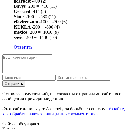
liderbest
-400 (2)
Bavys
-200 = -410 (11)
Gerrard
-414 (5)
Sinus
-100 = -580 (11)
efavirenzum
-100 = -700 (6)
KUKLA
-200 = -800 (4)
mexico
-200 = -1050 (9)
savic
-200 = -1430 (10)
Ответить
Отправить
Оставляя комментарий, вы согласны с правилами сайта, все
сообщения проходят модерцию.
Этот сайт использует Akismet для борьбы со спамом.
Узнайте,
как обрабатываются ваши данные комментариев
.
Сейчас обсуждают
Кирил