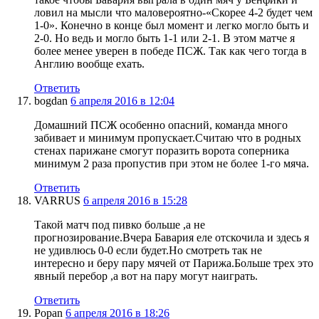
ловил на мысли что маловероятно-«Скорее 4-2 будет чем
1-0». Конечно в конце был момент и легко могло быть и
2-0. Но ведь и могло быть 1-1 или 2-1. В этом матче я
более менее уверен в победе ПСЖ. Так как чего тогда в
Англию вообще ехать.
Ответить
bogdan
6 апреля 2016 в 12:04
Домашний ПСЖ особенно опасний, команда много
забивает и минимум пропускает.Считаю что в родных
стенах парижане смогут поразить ворота соперника
минимум 2 раза пропустив при этом не более 1-го мяча.
Ответить
VARRUS
6 апреля 2016 в 15:28
Такой матч под пивко больше ,а не
прогнозирование.Вчера Бавария еле отскочила и здесь я
не удивлюсь 0-0 если будет.Но смотреть так не
интересно и беру пару мячей от Парижа.Больше трех это
явный перебор ,а вот на пару могут наиграть.
Ответить
Popan
6 апреля 2016 в 18:26