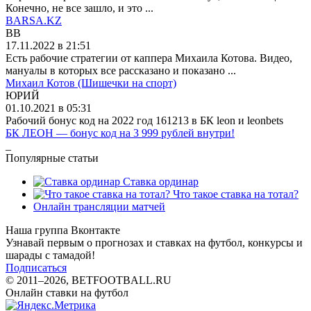
Конечно, не все зашло, и это ...
BARSA.KZ
BB
17.11.2022 в 21:51
Есть рабочие стратегии от каппера Михаила Котова. Видео,
мануалы в которых все рассказано и показано ...
Михаил Котов (Шишечки на спорт)
ЮРИЙ
01.10.2021 в 05:31
Рабочий бонус код на 2022 год 161213 в БК leon и leonbets
БК ЛЕОН — бонус код на 3 999 рублей внутри!
_
Популярные статьи
Ставка ординар
Что такое ставка на тотал?
Онлайн трансляции матчей
Наша группа Вконтакте
Узнавай первым о прогнозах и ставках на футбол, конкурсы и
шарады с тамадой!
Подписаться
© 2011–2026, BETFOOTBALL.RU
Онлайн ставки на футбол