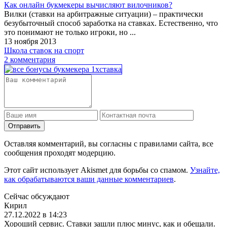
Как онлайн букмекеры вычисляют вилочников?
Вилки (ставки на арбитражные ситуации) – практически
безубыточный способ заработка на ставках. Естественно, что
это понимают не только игроки, но ...
13 ноября 2013
Школа ставок на спорт
2 комментария
Отправить
Оставляя комментарий, вы согласны с правилами сайта, все
сообщения проходят модерцию.
Этот сайт использует Akismet для борьбы со спамом.
Узнайте,
как обрабатываются ваши данные комментариев
.
Сейчас обсуждают
Кирил
27.12.2022 в 14:23
Хороший сервис. Ставки зашли плюс минус, как и обещали.