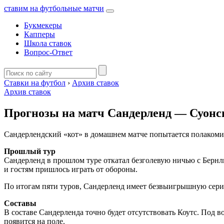
ставим на футбольные матчи
Букмекеры
Капперы
Школа ставок
Вопрос-Ответ
Ставки на футбол
›
Архив ставок
Архив ставок
Прогнозы на матч Сандерленд — Суонси
Сандерлендский «кот» в домашнем матче попытается полакомит
Прошлый тур
Сандерленд в прошлом туре откатал безголевую ничью с Берн
и гостям пришлось играть от обороны.
По итогам пяти туров, Сандерленд имеет безвыигрышную серию 
Составы
В составе Сандерленда точно будет отсутствовать Коутс. Под
появится на поле.