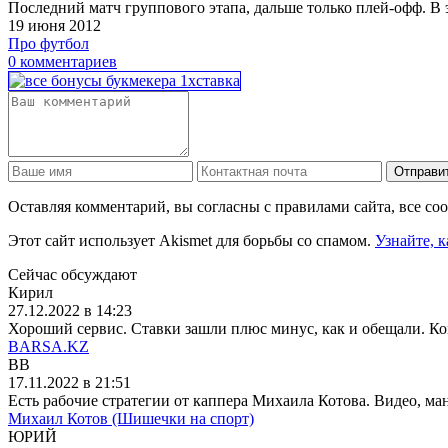
Последний матч группового этапа, дальше только плей-офф. В 
19 июня 2012
Про футбол
0 комментариев
Отправи
Оставляя комментарий, вы согласны с правилами сайта, все с
Этот сайт использует Akismet для борьбы со спамом.
Узнайте, 
Сейчас обсуждают
Кирил
27.12.2022 в 14:23
Хороший сервис. Ставки зашли плюс минус, как и обещали. Конеч
BARSA.KZ
BB
17.11.2022 в 21:51
Есть рабочие стратегии от каппера Михаила Котова. Видео, ману
Михаил Котов (Шишечки на спорт)
ЮРИЙ