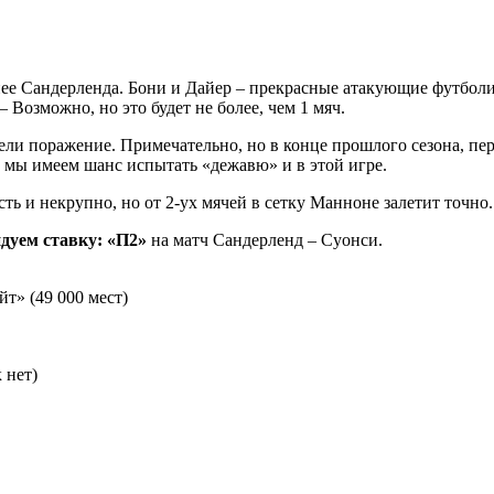
ее Сандерленда. Бони и Дайер – прекрасные атакующие футболис
 Возможно, но это будет не более, чем 1 мяч.
пели поражение. Примечательно, но в конце прошлого сезона, пе
о мы имеем шанс испытать «дежавю» и в этой игре.
ь и некрупно, но от 2-ух мячей в сетку Манноне залетит точно.
дуем ставку: «П2»
на матч Сандерленд – Суонси.
т» (49 000 мест)
 нет)