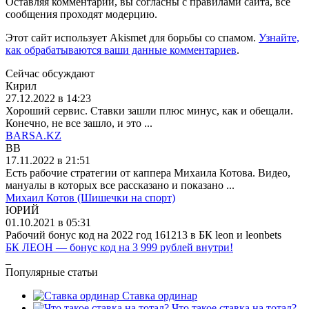
Оставляя комментарий, вы согласны с правилами сайта, все
сообщения проходят модерцию.
Этот сайт использует Akismet для борьбы со спамом.
Узнайте,
как обрабатываются ваши данные комментариев
.
Сейчас обсуждают
Кирил
27.12.2022 в 14:23
Хороший сервис. Ставки зашли плюс минус, как и обещали.
Конечно, не все зашло, и это ...
BARSA.KZ
BB
17.11.2022 в 21:51
Есть рабочие стратегии от каппера Михаила Котова. Видео,
мануалы в которых все рассказано и показано ...
Михаил Котов (Шишечки на спорт)
ЮРИЙ
01.10.2021 в 05:31
Рабочий бонус код на 2022 год 161213 в БК leon и leonbets
БК ЛЕОН — бонус код на 3 999 рублей внутри!
_
Популярные статьи
Ставка ординар
Что такое ставка на тотал?