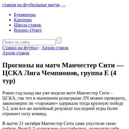
ставим на футбольные матчи
Букмекеры
Капперы
Школа ставок
Вопрос-Ответ
Ставки на футбол
›
Архив ставок
Архив ставок
Прогнозы на матч Манчестер Сити —
ЦСКА Лига Чемпионов, группа Е (4
тур)
Ровно год назад мы уже видели матч Манчестер Сити –
ЦСКА, так что в нынешнем розыгрыше ЛЧ можно проверить,
закономерно ли «горожане» одержали тогда крупную победу
5-2, или все же ничейный результат последней игры более
отражает силу команд.
В матче 21 октября Манчестер Сити сами упустили свою
победу. Ведя 0-2 «горожане» расслабились, позволяли себе