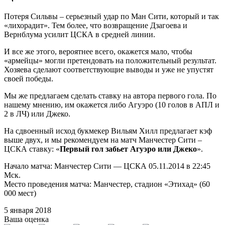
Потеря Сильвы – серьезный удар по Ман Сити, который и так
«лихорадит». Тем более, что возвращение Дзагоева и
Вернблума усилит ЦСКА в средней линии.
И все же этого, вероятнее всего, окажется мало, чтобы
«армейцы» могли претендовать на положительный результат.
Хозяева сделают соответствующие выводы и уже не упустят
своей победы.
Мы же предлагаем сделать ставку на автора первого гола. По
нашему мнению, им окажется либо Агуэро (10 голов в АПЛ и
2 в ЛЧ) или Джеко.
На сдвоенный исход букмекер Вильям Хилл предлагает кэф
выше двух, и мы рекомендуем на матч Манчестер Сити –
ЦСКА ставку: «
Первый гол забьет Агуэро или Джеко
».
Начало матча: Манчестер Сити — ЦСКА 05.11.2014 в 22:45
Мск.
Место проведения матча: Манчестер, стадион «Этихад» (60
000 мест)
5 января 2018
Ваша оценка