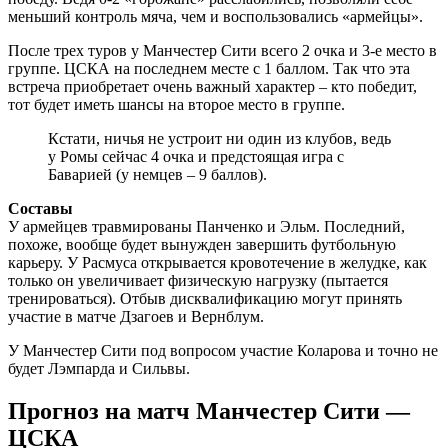
меньший контроль мяча, чем и воспользовались «армейцы».
После трех туров у Манчестер Сити всего 2 очка и 3-е место в
группе. ЦСКА на последнем месте с 1 баллом. Так что эта
встреча приобретает очень важный характер – кто победит,
тот будет иметь шансы на второе место в группе.
Кстати, ничья не устроит ни один из клубов, ведь
у Ромы сейчас 4 очка и предстоящая игра с
Баварией (у немцев – 9 баллов).
Составы
У армейцев травмированы Панченко и Эльм. Последний,
похоже, вообще будет вынужден завершить футбольную
карьеру. У Расмуса открывается кровотечение в желудке, как
только он увеличивает физическую нагрузку (пытается
тренироваться). Отбыв дисквалификацию могут принять
участие в матче Дзагоев и Вернблум.
У Манчестер Сити под вопросом участие Коларова и точно не
будет Лэмпарда и Сильвы.
Прогноз на матч Манчестер Сити —
ЦСКА