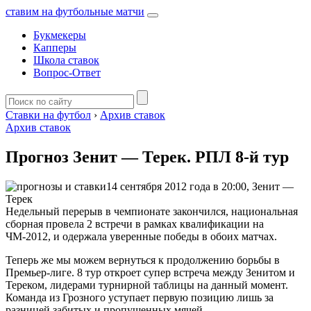
ставим на футбольные матчи
Букмекеры
Капперы
Школа ставок
Вопрос-Ответ
Ставки на футбол
›
Архив ставок
Архив ставок
Прогноз Зенит — Терек. РПЛ 8-й тур
14 сентября 2012 года в 20:00, Зенит —
Терек
Недельный перерыв в чемпионате закончился, национальная
сборная провела 2 встречи в рамках квалификации на
ЧМ-2012, и одержала уверенные победы в обоих матчах.
Теперь же мы можем вернуться к продолжению борьбы в
Премьер-лиге. 8 тур откроет супер встреча между Зенитом и
Тереком, лидерами турнирной таблицы на данный момент.
Команда из Грозного уступает первую позицию лишь за
разницей забитых и пропущенных мячей.