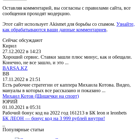
Оставляя комментарий, вы согласны с правилами сайта, все
сообщения проходят модерцию.
Этот сайт использует Akismet для борьбы со спамом.
Узнайте,
как обрабатываются ваши данные комментариев
.
Сейчас обсуждают
Кирил
27.12.2022 в 14:23
Хороший сервис. Ставки зашли плюс минус, как и обещали.
Конечно, не все зашло, и это ...
BARSA.KZ
BB
17.11.2022 в 21:51
Есть рабочие стратегии от каппера Михаила Котова. Видео,
мануалы в которых все рассказано и показано ...
Михаил Котов (Шишечки на спорт)
ЮРИЙ
01.10.2021 в 05:31
Рабочий бонус код на 2022 год 161213 в БК leon и leonbets
БК ЛЕОН — бонус код на 3 999 рублей внутри!
_
Популярные статьи