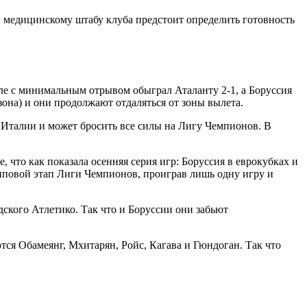
и медицинскому штабу клуба предстоит определить готовность
ле с минимальным отрывом обыграл Аталанту 2-1, а Боруссия
зона) и они продолжают отдаляться от зоны вылета.
 Италии и может бросить все силы на Лигу Чемпионов. В
 что как показала осенняя серия игр: Боруссия в еврокубках и
пповой этап Лиги Чемпионов, проиграв лишь одну игру и
ского Атлетико. Так что и Боруссии они забьют
тся Обамеянг, Мхитарян, Ройс, Кагава и Гюндоган. Так что