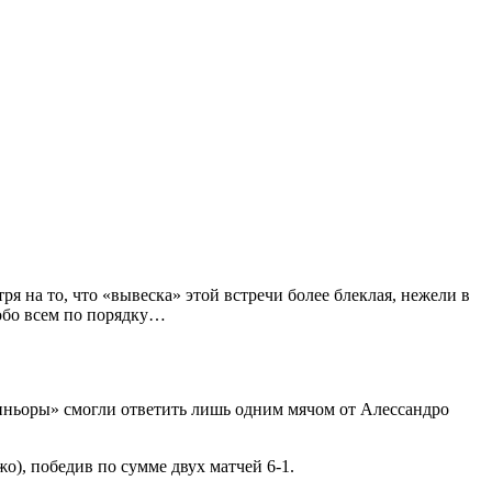
 на то, что «вывеска» этой встречи более блеклая, нежели в
 обо всем по порядку…
синьоры» смогли ответить лишь одним мячом от Алессандро
о), победив по сумме двух матчей 6-1.