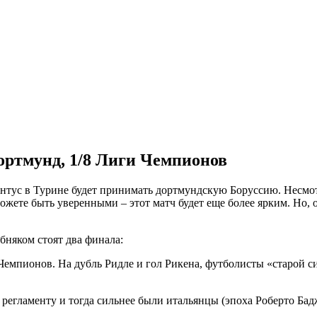
ортмунд, 1/8 Лиги Чемпионов
тус в Турине будет принимать дортмундскую Боруссию. Несмотря
жете быть уверенными – этот матч будет еще более ярким. Но,
бняком стоят два финала:
 Чемпионов. На дубль Ридле и гол Рикена, футболисты «старой 
регламенту и тогда сильнее были итальянцы (эпоха Роберто Бадж