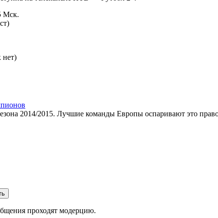
5 Мск.
ст)
 нет)
мпионов
зона 2014/2015. Лучшие команды Европы оспаривают это право, 
ть
ообщения проходят модерцию.