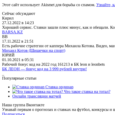
Этот сайт использует Akismet для борьбы со спамом.
Узнайте, 
Сейчас обсуждают
Кирил
27.12.2022 в 14:23
Хороший сервис. Ставки зашли плюс минус, как и обещали. Конеч
BARSA.KZ
BB
17.11.2022 в 21:51
Есть рабочие стратегии от каппера Михаила Котова. Видео, ману
Михаил Котов (Шишечки на спорт)
ЮРИЙ
01.10.2021 в 05:31
Рабочий бонус код на 2022 год 161213 в БК leon и leonbets
БК ЛЕОН — бонус код на 3 999 рублей внутри!
_
Популярные статьи
Ставка ординар
Что такое ставка на тотал?
Онлайн трансляции матчей
Наша группа Вконтакте
Узнавай первым о прогнозах и ставках на футбол, конкурсы и 
Подписаться