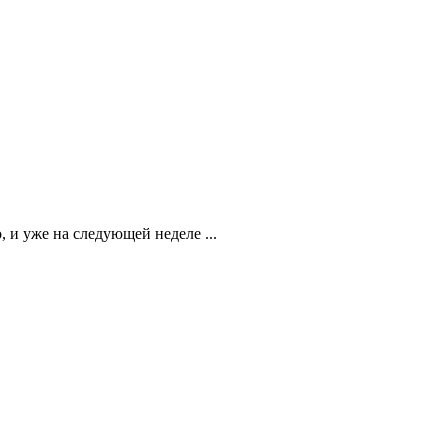
и уже на следующей неделе ...