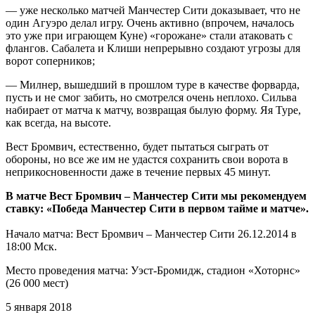
— уже несколько матчей Манчестер Сити доказывает, что не
один Агуэро делал игру. Очень активно (впрочем, началось
это уже при играющем Куне) «горожане» стали атаковать с
флангов. Сабалета и Клиши непрерывно создают угрозы для
ворот соперников;
— Милнер, вышедший в прошлом туре в качестве форварда,
пусть и не смог забить, но смотрелся очень неплохо. Сильва
набирает от матча к матчу, возвращая былую форму. Яя Туре,
как всегда, на высоте.
Вест Бромвич, естественно, будет пытаться сыграть от
обороны, но все же им не удастся сохранить свои ворота в
неприкосновенности даже в течение первых 45 минут.
В матче Вест Бромвич – Манчестер Сити мы рекомендуем
ставку: «Победа Манчестер Сити в первом тайме и матче».
Начало матча: Вест Бромвич – Манчестер Сити 26.12.2014 в
18:00 Мск.
Место проведения матча: Уэст-Бромидж, стадион «Хоторнс»
(26 000 мест)
5 января 2018