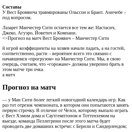
Составы
У Вест Бромвича травмированы Ольссон и Брант. Аничебе –
под вопросом.
Лазарет Манчестер Сити остается все тем же: Настасич,
Джеко, Агуэро, Йоветич и Компани.
<>Прогноз на матч Вест Бромвич – Манчестер Сити
й игрой коэффициенты на хозяев начали падать, а на гостей,
соответственно, расти – вероятнее всего это связано с
начавшимся «прогрузом» на Манчестер Сити. Мы, в свою
очередь, считаем, что «горожане» должны уверенно брать в
этом матче три очка.
а матч
Прогноз на матч
— у Ман Сити более легкий новогодний календарь игр. Как
раз тот отрезок чемпионата, в котором они попытаются занять
первую строчку. В отличие от Челси, которому выпало играть
с Вест Хэмом дома и Саутгемптоном и Тоттенхемом на
выезде, команда Пеллегрини после этого матча будет
проводить две домашних встречи: с Бернли и Сандерлендом;