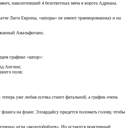
мвич, наколотивший 4 безответных мяча в ворота Адриана.
 матче Лиги Европы, «шпоры» не имеют травмированных и на
ованный Амальфитано.
ящем графике «шпор»:
анд Англии;
шнего поля;
теперь уже любая осечка станет фатальной, а график очень
 фланга на фланг. Эллардайсу придется поломать голову, чтобы
заточена» игра «молотобойцев». Но остаются реактивный