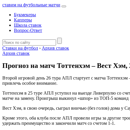
ставим на футбольные матчи
Букмекеры
Капперы
Школа ставок
Вопрос-Ответ
Ставки на футбол
›
Архив ставок
Архив ставок
Прогноз на матч Тоттенхэм – Вест Хэм
Второй игровой день 26 тура АПЛ стартует с матча Тоттенхэм
привлечь особое внимание.
Тоттенхэм в 25 туре АПЛ уступил на выезде Ливерпулю со сче
матче на замену. Проигрыш выкинул «шпор» из ТОП-5 команд А
Вест Хэм, в свою очередь, сыграл вничью (без голов) дома у 
Кроме этого, оба клуба после АПЛ провели игры за другие тр
удержать преимущество и закончили матч со счетом 1-1.