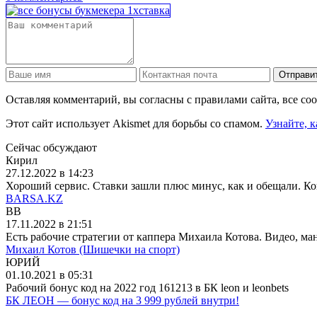
Отправи
Оставляя комментарий, вы согласны с правилами сайта, все с
Этот сайт использует Akismet для борьбы со спамом.
Узнайте, 
Сейчас обсуждают
Кирил
27.12.2022 в 14:23
Хороший сервис. Ставки зашли плюс минус, как и обещали. Конеч
BARSA.KZ
BB
17.11.2022 в 21:51
Есть рабочие стратегии от каппера Михаила Котова. Видео, ману
Михаил Котов (Шишечки на спорт)
ЮРИЙ
01.10.2021 в 05:31
Рабочий бонус код на 2022 год 161213 в БК leon и leonbets
БК ЛЕОН — бонус код на 3 999 рублей внутри!
_