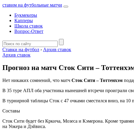
ставим на футбольные матчи
Букмекеры
Капперы
Школа ставок
Вопрос-Ответ
Ставки на футбол
›
Архив ставок
Архив ставок
Прогноз на матч Сток Сити – Тоттенхэм,
Нет никаких сомнений, что матч
Сток Сити – Тоттенхэм
подар
В 35 туре АПЛ оба участника нынешней втсречи проиграли св
В турнирной таблицы Сток с 47 очками сместился вниз, на 10 
Составы
Сток Сити будет без Кркича, Мозеса и Кэмерона. Кроме трав
на Уокера и Дэйвиса.