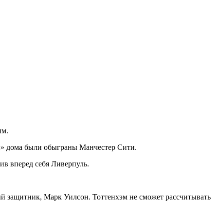
ым.
ы» дома были обыграны Манчестер Сити.
ив вперед себя Ливерпуль.
ый защитник, Марк Уилсон. Тоттенхэм не сможет рассчитывать