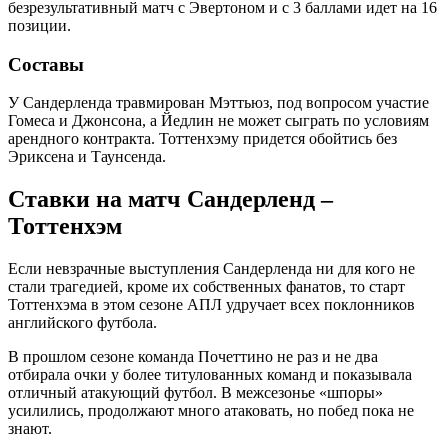
безрезультативный матч с Эвертоном и с 3 баллами идет на 16
позиции.
Составы
У Сандерленда травмирован Мэттьюз, под вопросом участие
Гомеса и Джонсона, а Йедлин не может сыграть по условиям
арендного контракта. Тоттенхэму придется обойтись без
Эриксена и Таунсенда.
Ставки на матч Сандерленд –
Тоттенхэм
Если невзрачные выступления Сандерленда ни для кого не
стали трагедией, кроме их собственных фанатов, то старт
Тоттенхэма в этом сезоне АПЛ удручает всех поклонников
английского футбола.
В прошлом сезоне команда Почеттино не раз и не два
отбирала очки у более титулованных команд и показывала
отличный атакующий футбол. В межсезонье «шпоры»
усилились, продолжают много атаковать, но побед пока не
знают.