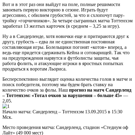
Вот и в этот раз они выйдут на поле, полные решимости
завоевать первую викторию в сезоне. Играть будут
агрессивно, с обилием грубостей, за что и схлопочут пару-
тройку «горчичников». За четыре сыгранных матча Тоттенхэм
заработал 13 желтых карточек (в среднем – 3,25 за игру).
Ну а в Сандерленде, хотя новички еще и притираются друг к
другу, грубость – едва ли не единственная постоянная
составляющая игры. Болельщики погонят «котов» вперед, а
ведь еще придется сдерживать Кейна и сотоварищей. Так что
на предупреждения нарвутся и футболисты защиты, чья
работа фолить, и атакующие игроки в яростных попытках
продраться к воротам Льориса.
Бесперспективно выглядит оценка количества голов в матче и
поиск победителя, поэтому мы будем брать ставку на
количество очков за фолы. Наш
прогноз на матч Сандерленд
– Тоттенхэм: «Тотал очков за нарушения – больше 45»
—
2,05.
Начало матча: Сандерленд – Тоттенхэм 13.09.2015 в 15:30
Мск.
Место проведения матча: Сандерленд, стадион «Стедиум оф
Лайт» (49 000 мест)