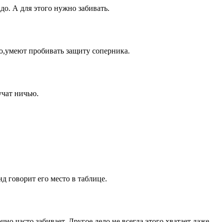
о. А для этого нужно забивать.
о,умеют пробивать защиту соперника.
учат ничью.
д говорит его место в таблице.
но часто забивает. Другое дело не всегда этого хватает даже