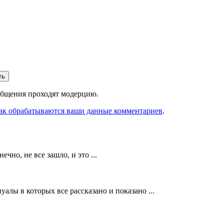
ть
ообщения проходят модерцию.
как обрабатываются ваши данные комментариев
.
но, не все зашло, и это ...
алы в которых все рассказано и показано ...