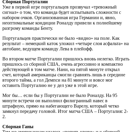
Сборная Португалии
Уже в первой игре португальцев прозвучал «тревожный
сигнал» о том, что команда будет испытывать сложности с
набором очков. Организованная игра Германии и, явно,
неоптимальные кондиции Роналду привели к полнейшему
разгрому команды Бенту.
Португальцев практически не было «видно» на поле. Как
результат – немецкий каток уложил «четыре слоя асфальта» на
автобане, ведущем команду Лева в плейофф.
Во втором матче Португалии пришлось вновь нелегко. Играть
пришлось со сборной США, очень агрессивно и компактно
действующей в том матче. Нани, на пятой минуте открыл
счет, который американцы смогли сравнять лишь в середине
второго тайма, а гол Демпси на 81 минуте и вовсе мог
оставить Португалию не у дел уже в этой игре.
Мог бы… если бы у Португалии не было Роналду. На 95
минуте встречи он выполнил филигранный навес в
штрафную, прямо на набегающего Варелу, который четко
замкнул передачу головой. Итог матча США – Португалия: 2-
2.
Сборная Ганы
Тем же американцам удалось «попить крови» и у сборной