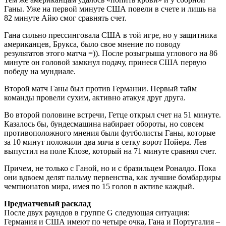
Ганы. Уже на первой минуте США повели в счете и лишь на
82 минуте Айю смог сравнять счет.
Гана сильно прессинговала США в той игре, но у защитника
американцев, Брукса, было свое мнение по поводу
результатов этого матча =)). После розыгрыша углового на 86
минуте он головой замкнул подачу, принеся США первую
победу на мундиале.
Второй матч Ганы был против Германии. Первый тайм
команды провели сухим, активно атакуя друг друга.
Во второй половине встречи, Гетце открыл счет на 51 минуте.
Казалось бы, бундесмашина набирает обороты, но совсем
противоположного мнения были футболисты Ганы, которые
за 10 минут положили два мяча в сетку ворот Нойера. Лев
выпустил на поле Клозе, который на 71 минуте сравнял счет.
Причем, не только с Ганой, но и с бразильцем Роналдо. Пока
они вдвоем делят пальму первенства, как лучшие бомбардиры
чемпионатов мира, имея по 15 голов в активе каждый.
Предматчевый расклад
После двух раундов в группе G следующая ситуация:
Германия и США имеют по четыре очка, Гана и Португалия –