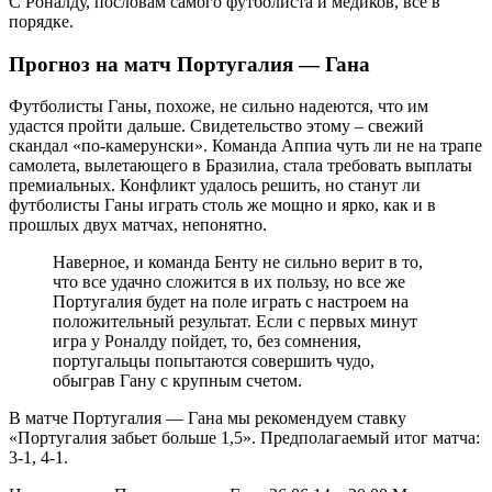
С Роналду, пословам самого футболиста и медиков, все в
порядке.
Прогноз на матч Португалия — Гана
Футболисты Ганы, похоже, не сильно надеются, что им
удастся пройти дальше. Свидетельство этому – свежий
скандал «по-камерунски». Команда Аппиа чуть ли не на трапе
самолета, вылетающего в Бразилиа, стала требовать выплаты
премиальных. Конфликт удалось решить, но станут ли
футболисты Ганы играть столь же мощно и ярко, как и в
прошлых двух матчах, непонятно.
Наверное, и команда Бенту не сильно верит в то,
что все удачно сложится в их пользу, но все же
Португалия будет на поле играть с настроем на
положительный результат. Если с первых минут
игра у Роналду пойдет, то, без сомнения,
португальцы попытаются совершить чудо,
обыграв Гану с крупным счетом.
В матче Португалия — Гана мы рекомендуем ставку
«Португалия забьет больше 1,5». Предполагаемый итог матча:
3-1, 4-1.