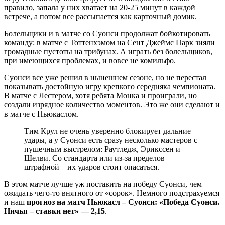
правило, запала у них хватает на 20-25 минут в каждой
встрече, а потом все рассыпается как карточный домик.
Болельщики и в матче со Суонси продолжат бойкотировать
команду: в матче с Тоттенхэмом на Сент Джеймс Парк зияли
громадные пустоты на трибунах. А играть без болельщиков,
при имеющихся проблемах, и вовсе не комильфо.
Суонси все уже решил в нынешнем сезоне, но не перестал
показывать достойную игру крепкого середняка чемпионата.
В матче с Лестером, хотя ребята Монка и проиграли, но
создали изрядное количество моментов. Это же они сделают и
в матче с Ньюкаслом.
Тим Крул не очень уверенно блокирует дальние
удары, а у Суонси есть сразу несколько мастеров с
пушечным выстрелом: Раутледж, Эрикссен и
Шелви. Со стандарта или из-за пределов
штрафной – их ударов стоит опасаться.
В этом матче лучше уж поставить на победу Суонси, чем
ожидать чего-то внятного от «сорок». Немного подстрахуемся
и наш
прогноз на матч Ньюкасл – Суонси: «Победа Суонси.
Ничья – ставки нет» — 2,15
.