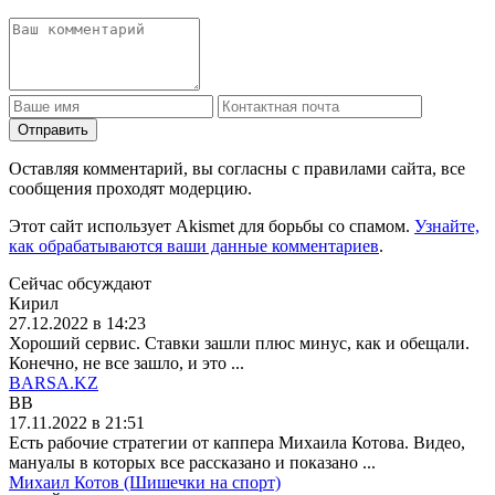
Отправить
Оставляя комментарий, вы согласны с правилами сайта, все
сообщения проходят модерцию.
Этот сайт использует Akismet для борьбы со спамом.
Узнайте,
как обрабатываются ваши данные комментариев
.
Сейчас обсуждают
Кирил
27.12.2022 в 14:23
Хороший сервис. Ставки зашли плюс минус, как и обещали.
Конечно, не все зашло, и это ...
BARSA.KZ
BB
17.11.2022 в 21:51
Есть рабочие стратегии от каппера Михаила Котова. Видео,
мануалы в которых все рассказано и показано ...
Михаил Котов (Шишечки на спорт)