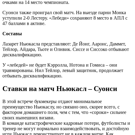
очками на 14 место чемпионата.
Суонси также проиграл свой матч. На выезде парни Монка
уступили 2-0 Лестеру. «Лебеди» сохраняют 8 место в АПЛ с
47 баллами в активе.
Составы
Лазарет Ньюкасла представляют: Де Йонг, Ааронс, Даммет,
Тейлор, Айдара, Тьоте и Олнвик. Сиссе и Сиссоко отбывают
дисквалификацию.
У «лебедей» не будет Кэрролла, Нотона и Гомиса – они
травмированы. Нил Тейлор, левый защитник, продолжает
отбывать дисквалификацию.
Ставки на матч Ньюкасл – Суонси
В этой встрече букмекеры отдают минимальное
преимущество Ньюкаслу, но связано оно, скорее всего, с
фактором домашнего поля, чем с тем, что «сороки» сильнее
своих нынешних визави.
В команде катастрофические кадровые потери, футболисты и
тренер не могут нормально взаимодействовать, и достойную
игру Ньюкасл демонстрирует не в каждом матче. Как