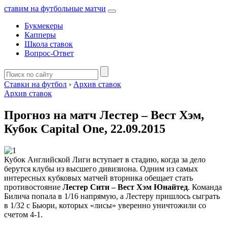
ставим на футбольные матчи
Букмекеры
Капперы
Школа ставок
Вопрос-Ответ
Ставки на футбол
›
Архив ставок
Архив ставок
Прогноз на матч Лестер – Вест Хэм,
Кубок Capital One, 22.09.2015
Кубок Английской Лиги вступает в стадию, когда за дело
берутся клубы из высшего дивизиона. Одним из самых
интересных кубковых матчей вторника обещает стать
противостояние
Лестер Сити – Вест Хэм Юнайтед
. Команда
Билича попала в 1/16 напрямую, а Лестеру пришлось сыграть
в 1/32 с Бьюри, которых «лисы» уверенно уничтожили со
счетом 4-1.