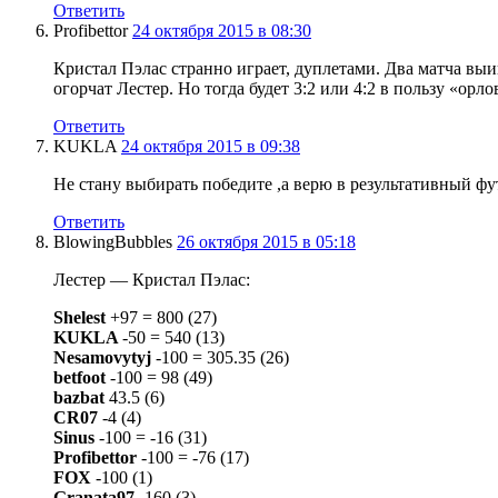
Ответить
Profibettor
24 октября 2015 в 08:30
Кристал Пэлас странно играет, дуплетами. Два матча выи
огорчат Лестер. Но тогда будет 3:2 или 4:2 в пользу «орло
Ответить
KUKLA
24 октября 2015 в 09:38
Не стану выбирать победите ,а верю в результативный ф
Ответить
BlowingBubbles
26 октября 2015 в 05:18
Лестер — Кристал Пэлас:
Shelest
+97 = 800 (27)
KUKLA
-50 = 540 (13)
Nesamovytyj
-100 = 305.35 (26)
betfoot
-100 = 98 (49)
bazbat
43.5 (6)
CR07
-4 (4)
Sinus
-100 = -16 (31)
Profibettor
-100 = -76 (17)
FOX
-100 (1)
Granata97
-160 (3)