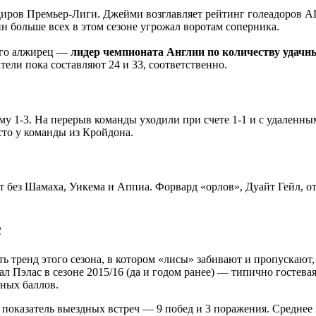
иров Премьер-Лиги. Джейми возглавляет рейтинг голеадоров АПЛ
ин больше всех в этом сезоне угрожал воротам соперника.
того алжирец —
лидер чемпионата Англии по количеству удачн
тели пока составляют 24 и 33, соответственно.
у 1-3. На перерыв команды уходили при счете 1-1 и с удаленны
сто у команды из Кройдона.
т без Шамаха, Уикема и Аппиа. Форвард «орлов», Дуайт Гейл, 
с
 тренд этого сезона, в котором «лисы» забивают и пропускают,
ал Пэлас в сезоне 2015/16 (да и годом ранее) — типично гостева
ных баллов.
показатель выездных встреч — 9 побед и 3 поражения. Среднее 