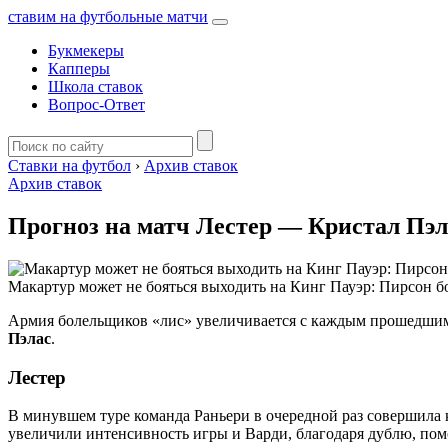
ставим на футбольные матчи
Букмекеры
Капперы
Школа ставок
Вопрос-Ответ
Ставки на футбол
›
Архив ставок
Архив ставок
Прогноз на матч Лестер — Кристал Пэла
Макартур может не бояться выходить на Кинг Пауэр: Пирсон б
Армия болельщиков «лис» увеличивается с каждым прошедшим
Пэлас
.
Лестер
В минувшем туре команда Раньери в очередной раз совершила к
увеличили интенсивность игры и Варди, благодаря дублю, помо