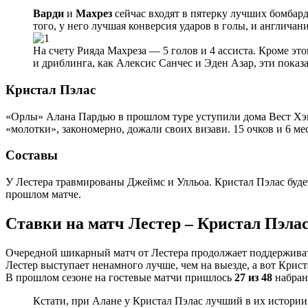
Варди
и
Махрез
сейчас входят в пятерку лучших бомбард
того, у него лучшая конверсия ударов в голы, и англичан
На счету Рияда Махреза — 5 голов и 4 ассиста. Кроме э
и дриблинга, как Алексис Санчес и Эден Азар, эти показа
Кристал Пэлас
«Орлы» Алана Пардью в прошлом туре уступили дома Вест Хэм
«молотки», закономерно, дожали своих визави. 15 очков и 6 ме
Составы
У Лестера травмированы Джеймс и Улльоа. Кристал Пэлас буде
прошлом матче.
Ставки на матч Лестер – Кристал Пэла
Очередной шикарный матч от Лестера продолжает поддерживать
Лестер выступает ненамного лучше, чем на выезде, а вот Крист
В прошлом сезоне на гостевые матчи пришлось
27 из 48
набран
Кстати, при Алане у Кристал Пэлас лучший в их истории 