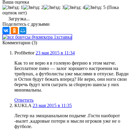
Ваша оценка
(Пока
оценок нет)
Загрузка...
Поделитесь с друзьями
Комментарии (3)
Profibettor
23 мая 2015 в 11:34
Как то не верю я в голевую феерию в этом матче.
Бесплатное пиво — залог хорошего настроения на
трибунах, а футболисты уже мыслями в отпуске. Варди
и Остин будут бежать вперед? Не верю, они ноги свои
беречь будут хотя сыграть за сборную шансы у них
минимальны.
Ответить
KUKLA
23 мая 2015 в 11:35
Лестер на эмоцианальном подьеме .Гости наоборот
-вылет ,кадровые потери и мысли игроков уже не о
футболе.