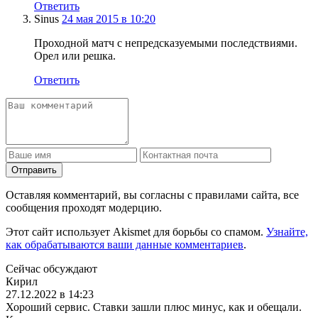
Ответить
Sinus
24 мая 2015 в 10:20
Проходной матч с непредсказуемыми последствиями.
Орел или решка.
Ответить
Отправить
Оставляя комментарий, вы согласны с правилами сайта, все
сообщения проходят модерцию.
Этот сайт использует Akismet для борьбы со спамом.
Узнайте,
как обрабатываются ваши данные комментариев
.
Сейчас обсуждают
Кирил
27.12.2022 в 14:23
Хороший сервис. Ставки зашли плюс минус, как и обещали.