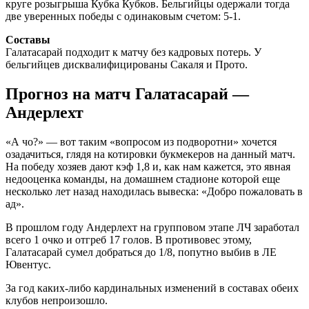
круге розыгрыша Кубка Кубков. Бельгийцы одержали тогда
две уверенных победы с одинаковым счетом: 5-1.
Составы
Галатасарай подходит к матчу без кадровых потерь. У
бельгийцев дисквалифицированы Сакаля и Прото.
Прогноз на матч Галатасарай —
Андерлехт
«А чо?» — вот таким «вопросом из подворотни» хочется
озадачиться, глядя на котировки букмекеров на данный матч.
На победу хозяев дают кэф 1,8 и, как нам кажется, это явная
недооценка команды, на домашнем стадионе которой еще
несколько лет назад находилась вывеска: «Добро пожаловать в
ад».
В прошлом году Андерлехт на групповом этапе ЛЧ заработал
всего 1 очко и отгреб 17 голов. В противовес этому,
Галатасарай сумел добраться до 1/8, попутно выбив в ЛЕ
Ювентус.
За год каких-либо кардинальных изменений в составах обеих
клубов непроизошло.