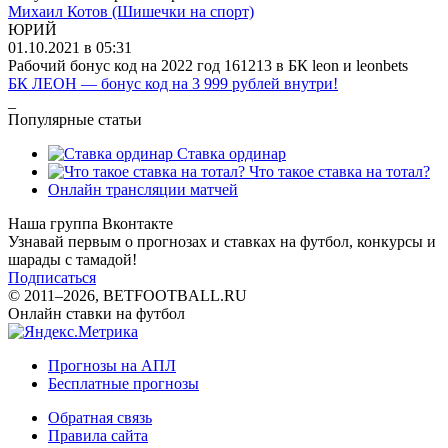
Михаил Котов (Шишечки на спорт)
ЮРИЙ
01.10.2021 в 05:31
Рабочий бонус код на 2022 год 161213 в БК leon и leonbets
БК ЛЕОН — бонус код на 3 999 рублей внутри!
_
Популярные статьи
Ставка ординар
Что такое ставка на тотал?
Онлайн трансляции матчей
Наша группа Вконтакте
Узнавай первым о прогнозах и ставках на футбол, конкурсы и
шарады с тамадой!
Подписаться
© 2011–2026, BETFOOTBALL.RU
Онлайн ставки на футбол
Прогнозы на АПЛ
Бесплатные прогнозы
Обратная связь
Правила сайта