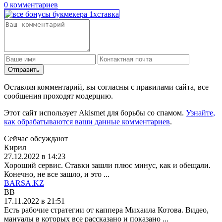
0 комментариев
Отправить
Оставляя комментарий, вы согласны с правилами сайта, все
сообщения проходят модерцию.
Этот сайт использует Akismet для борьбы со спамом.
Узнайте,
как обрабатываются ваши данные комментариев
.
Сейчас обсуждают
Кирил
27.12.2022 в 14:23
Хороший сервис. Ставки зашли плюс минус, как и обещали.
Конечно, не все зашло, и это ...
BARSA.KZ
BB
17.11.2022 в 21:51
Есть рабочие стратегии от каппера Михаила Котова. Видео,
мануалы в которых все рассказано и показано ...