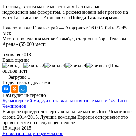
Поэтому, в этом матче мы считаем Галатасарай
недооцененным фаворитом, а рекомендованный прогноз на
матч Галатасарай – Андерлехт:
«Победа Галатасарая».
Начало матча: Галатасарай — Андерлехт 16.09.2014 в 22:45
Мск.
Место проведения матча: Стамбул, стадион «Тюрк Телеком
Арена» (55 000 мест)
5 января 2018
Ваша оценка
(Пока
оценок нет)
Загрузка...
Поделитесь с друзьями
Вам будет интересно
Букмекерский мид-уик: ставки на ответные матчи 1/8 Лиги
Чемпионов
В апреле пройдут четвертьфинальные матчи Лиги Чемпионов
сезона 2014/2015. Лучшие команды Европы оспаривают это
право, и уже на следующей неделе ...
15 марта 2015
Новости и акции букмекеров