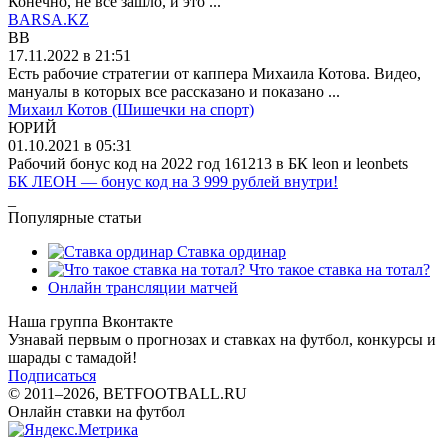
Конечно, не все зашло, и это ...
BARSA.KZ
BB
17.11.2022 в 21:51
Есть рабочие стратегии от каппера Михаила Котова. Видео,
мануалы в которых все рассказано и показано ...
Михаил Котов (Шишечки на спорт)
ЮРИЙ
01.10.2021 в 05:31
Рабочий бонус код на 2022 год 161213 в БК leon и leonbets
БК ЛЕОН — бонус код на 3 999 рублей внутри!
_
Популярные статьи
Ставка ординар
Что такое ставка на тотал?
Онлайн трансляции матчей
Наша группа Вконтакте
Узнавай первым о прогнозах и ставках на футбол, конкурсы и
шарады с тамадой!
Подписаться
© 2011–2026, BETFOOTBALL.RU
Онлайн ставки на футбол