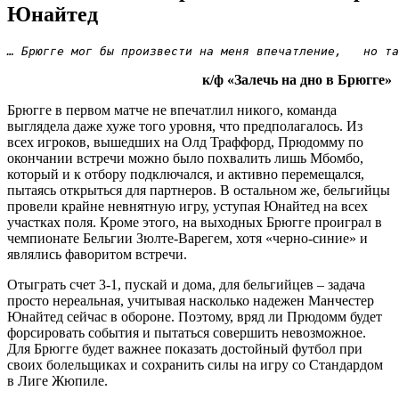
Юнайтед
… Брюгге мог бы произвести на меня впечатление,
 но та
к/ф «Залечь на дно в Брюгге»
Брюгге в первом матче не впечатлил никого, команда
выглядела даже хуже того уровня, что предполагалось. Из
всех игроков, вышедших на Олд Траффорд, Прюдомму по
окончании встречи можно было похвалить лишь Мбомбо,
который и к отбору подключался, и активно перемещался,
пытаясь открыться для партнеров. В остальном же, бельгийцы
провели крайне невнятную игру, уступая Юнайтед на всех
участках поля. Кроме этого, на выходных Брюгге проиграл в
чемпионате Бельгии Зюлте-Варегем, хотя «черно-синие» и
являлись фаворитом встречи.
Отыграть счет 3-1, пускай и дома, для бельгийцев – задача
просто нереальная, учитывая насколько надежен Манчестер
Юнайтед сейчас в обороне. Поэтому, вряд ли Прюдомм будет
форсировать события и пытаться совершить невозможное.
Для Брюгге будет важнее показать достойный футбол при
своих болельщиках и сохранить силы на игру со Стандардом
в Лиге Жюпиле.