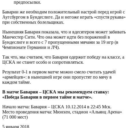
предпосылки.
Баварии же необходим положительный настрой перед игрой с
Аугсбургом в Бундеслиге. Да и негоже играть «спустя рукава»
при собственных болельщиках.
Нынешняя Бавария показала, что и вдесятером может забивать
Манчестер Сити. Что она может идти без поражений в
Бундеслиге и всего с 7 пропущенными мячами за 19 игр (в
Чемпионате Германии и ЛЧ).
Так что, мы считаем, что Бавария одержит победу на классе, а
ЦСКА не станет особо и сопротивляться.
Результат 0-1 в первом матче можно смело считать удачей
«армейцев»: в нынешней игре они пропустят по мячу в
каждом тайме.
В матче Бавария – ЦСКА мы рекомендуем ставку:
«Победа Баварии в первом тайме и матче».
Начало матча: Бавария – ЦСКА 10.12.2014 в 22:45 Мск.
Место проведения матча: Мюнхен, стадион «Альянц Арена»
(71 000 мест)
5 января 2018