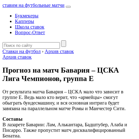
ставим на футбольные матчи
Букмекеры
Капперы
Школа ставок
Вопрос-Ответ
Ставки на футбол
›
Архив ставок
Архив ставок
Прогноз на матч Бавария – ЦСКА
Лига Чемпионов, группа Е
От результата матча Бавария – ЦСКА мало что зависит в
группе E. Ведь мало кто верит, что «армейцы» смогут
обыграть бундесмашину, и вся основная интрига будет
завязана на параллельном матче Ромы и Манчестер Сити.
Составы
В лазарете Баварии: Лам, Алькантара, Бадштубер, Алаба и
Писарро. Также пропустит матч дисквалифицированный
Бенатиа.