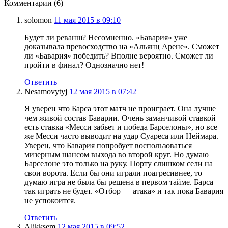
Комментарии (6)
solomon
11 мая 2015 в 09:10
Будет ли реванш? Несомненно. «Бавария» уже
доказывала превосходство на «Альянц Арене». Сможет
ли «Бавария» победить? Вполне вероятно. Сможет ли
пройти в финал? Однозначно нет!
Ответить
Nesamovytyj
12 мая 2015 в 07:42
Я уверен что Барса этот матч не проиграет. Она лучше
чем живой состав Баварии. Очень заманчивой ставкой
есть ставка «Месси забьет и победа Барселоны», но все
же Месси часто выводит на удар Суареса или Неймара.
Уверен, что Бавария попробует воспользоваться
мизерным шансом выхода во второй круг. Но думаю
Барселоне это только на руку. Порту слишком сели на
свои ворота. Если бы они играли поагресивнее, то
думаю игра не была бы решена в первом тайме. Барса
так играть не будет. «Отбор — атака» и так пока Бавария
не успокоится.
Ответить
Alikksem
12 мая 2015 в 09:52