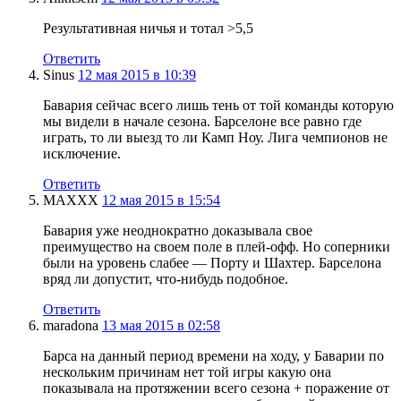
Результативная ничья и тотал >5,5
Ответить
Sinus
12 мая 2015 в 10:39
Бавария сейчас всего лишь тень от той команды которую
мы видели в начале сезона. Барселоне все равно где
играть, то ли выезд то ли Камп Ноу. Лига чемпионов не
исключение.
Ответить
MAXXX
12 мая 2015 в 15:54
Бавария уже неоднократно доказывала свое
преимущество на своем поле в плей-офф. Но соперники
были на уровень слабее — Порту и Шахтер. Барселона
вряд ли допустит, что-нибудь подобное.
Ответить
maradona
13 мая 2015 в 02:58
Барса на данный период времени на ходу, у Баварии по
нескольким причинам нет той игры какую она
показывала на протяжении всего сезона + поражение от