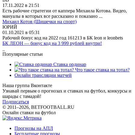
17.11.2022 в 21:51
Есть рабочие стратегии от каппера Михаила Котова. Видео,
мануалы в которых все рассказано и показано ...
Михаил Котов (Шишечки на спорт)
ЮРИЙ
01.10.2021 в 05:31
Рабочий бонус код на 2022 год 161213 в БК leon и leonbets
БК ЛЕОН — бонус код на 3 999 рублей внутри!
_
Популярные статьи
Ставка ординар
Что такое ставка на тотал?
Онлайн трансляции матчей
Наша группа Вконтакте
Узнавай первым о прогнозах и ставках на футбол, конкурсы и
шарады с тамадой!
Подписаться
© 2011–2026, BETFOOTBALL.RU
Онлайн ставки на футбол
Прогнозы на АПЛ
Бесплатные прогнозы