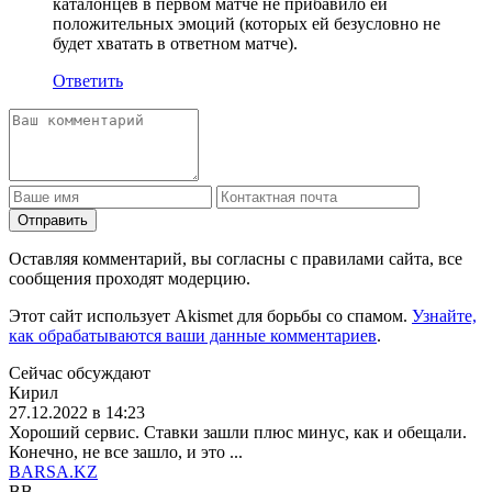
каталонцев в первом матче не прибавило ей
положительных эмоций (которых ей безусловно не
будет хватать в ответном матче).
Ответить
Отправить
Оставляя комментарий, вы согласны с правилами сайта, все
сообщения проходят модерцию.
Этот сайт использует Akismet для борьбы со спамом.
Узнайте,
как обрабатываются ваши данные комментариев
.
Сейчас обсуждают
Кирил
27.12.2022 в 14:23
Хороший сервис. Ставки зашли плюс минус, как и обещали.
Конечно, не все зашло, и это ...
BARSA.KZ
BB