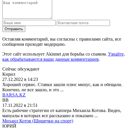
Отправить
Оставляя комментарий, вы согласны с правилами сайта, все
сообщения проходят модерцию.
Этот сайт использует Akismet для борьбы со спамом.
Узнайте,
как обрабатываются ваши данные комментариев
.
Сейчас обсуждают
Кирил
27.12.2022 в 14:23
Хороший сервис. Ставки зашли плюс минус, как и обещали.
Конечно, не все зашло, и это ...
BARSA.KZ
BB
17.11.2022 в 21:51
Есть рабочие стратегии от каппера Михаила Котова. Видео,
мануалы в которых все рассказано и показано ...
Михаил Котов (Шишечки на спорт)
ЮРИЙ