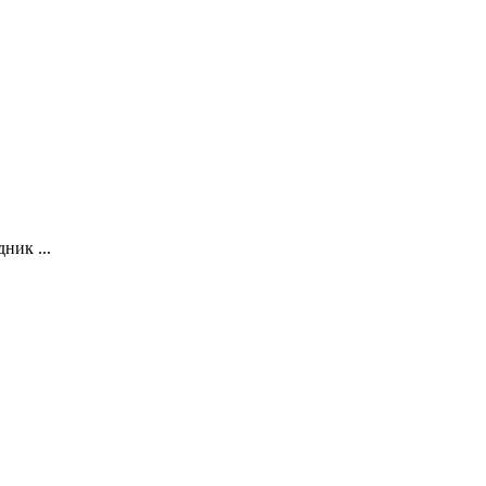
ник ...