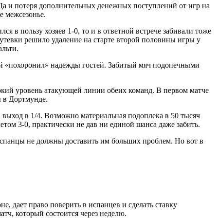
 Да и потеря дополнительных денежных поступлений от игр на
е межсезонье.
лся в пользу хозяев 1-0, то и в ответной встрече забивали тоже
путевки решило удаление на старте второй половины игры у
альти.
овой «похоронил» надежды гостей. Забитый мяч подопечными
сокий уровень атакующей линии обеих команд. В первом матче
 в Дортмунде.
выход в 1/4. Возможно материальная подоплека в 50 тысяч
том 3-0, практически не дав ни единой шанса даже забить.
испанцы не должны доставить им больших проблем. Но вот в
не, дает право поверить в испанцев и сделать ставку
атч, который состоится через неделю.