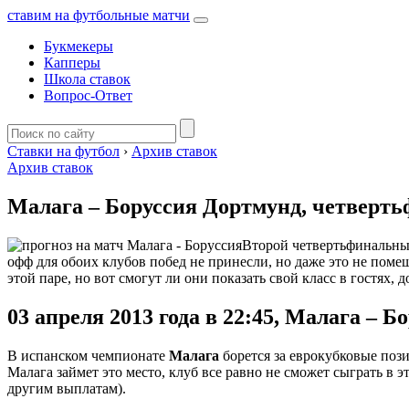
ставим на футбольные матчи
Букмекеры
Капперы
Школа ставок
Вопрос-Ответ
Ставки на футбол
›
Архив ставок
Архив ставок
Малага – Боруссия Дортмунд, четверт
Второй четвертьфинальный
офф для обоих клубов побед не принесли, но даже это не по
этой паре, но вот смогут ли они показать свой класс в гостях,
03 апреля 2013 года в 22:45, Малага – 
В испанском чемпионате
Малага
борется за еврокубковые пози
Малага займет это место, клуб все равно не сможет сыграть в 
другим выплатам).