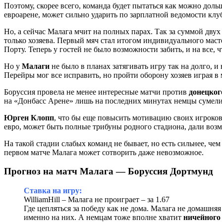
Поэтому, скорее всего, команда будет пытаться как можно дол
евроарене, может сильно ударить по зарплатной ведомости клу
Но, а сейчас Малага мчит на полных парах. Так за суммой дв
только хозяева. Первый мяч стал итогом индивидуального мас
Порту. Теперь у гостей не было возможности забить, и на все, 
Но у
Малаги
не было в планах затягивать игру так на долго, 
Перейры мог все исправить, но пройти оборону хозяев играя в
Боруссия провела не менее интересные матчи против
донецко
на «Донбасс Арене» лишь на последних минутах немцы сумели 
Юрген Клопп
, что бы еще повысить мотивацию своих игроков
евро, может быть полные трибуны родного стадиона, дали возм
На такой стадии слабых команд не бывает, но есть сильнее, чем
первом матче Малага может сотворить даже невозможное.
Прогноз на матч Малага — Боруссия Дортмунд
Ставка на игру:
WilliamHill – Малага не проиграет – за 1.67
Где цепляться за победу как не дома. Малага не домашняя
именно на них. А немцам тоже вполне хватит
ничейного