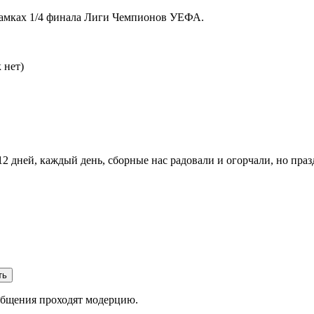
амках 1/4 финала Лиги Чемпионов УЕФА.
 нет)
2 дней, каждый день, сборные нас радовали и огорчали, но празд
ть
ообщения проходят модерцию.