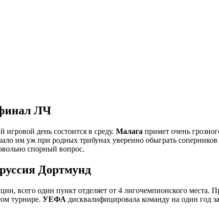
ьфинал ЛЧ
 игровой день состоится в среду.
Малага
примет очень грозно
мешало им уж при родных трибунах уверенно обыграть соперник
 довольно спорный вопрос.
Боруссия Дортмунд
ции, всего один пункт отделяет от 4 лигочемпионского места. Пр
этом турнире.
УЕФА
дисквалифицировала команду на один год за