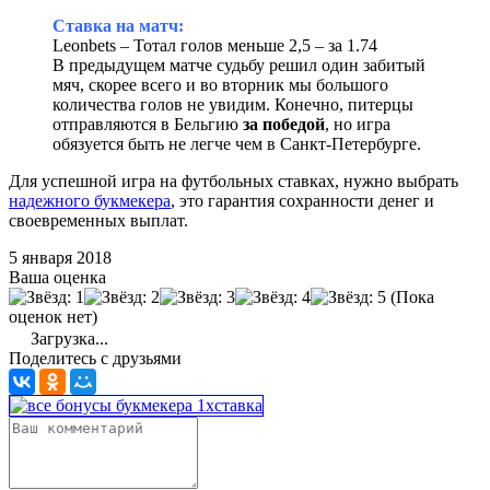
Ставка на матч:
Leonbets – Тотал голов меньше 2,5 – за 1.74
В предыдущем матче судьбу решил один забитый
мяч, скорее всего и во вторник мы большого
количества голов не увидим. Конечно, питерцы
отправляются в Бельгию
за победой
, но игра
обязуется быть не легче чем в Санкт-Петербурге.
Для успешной игра на футбольных ставках, нужно выбрать
надежного букмекера
, это гарантия сохранности денег и
своевременных выплат.
5 января 2018
Ваша оценка
(Пока
оценок нет)
Загрузка...
Поделитесь с друзьями