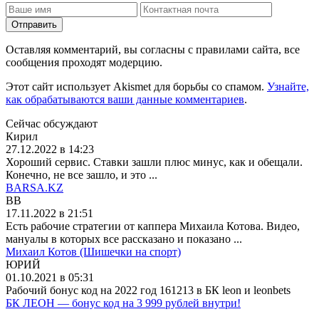
Отправить
Оставляя комментарий, вы согласны с правилами сайта, все
сообщения проходят модерцию.
Этот сайт использует Akismet для борьбы со спамом.
Узнайте,
как обрабатываются ваши данные комментариев
.
Сейчас обсуждают
Кирил
27.12.2022 в 14:23
Хороший сервис. Ставки зашли плюс минус, как и обещали.
Конечно, не все зашло, и это ...
BARSA.KZ
BB
17.11.2022 в 21:51
Есть рабочие стратегии от каппера Михаила Котова. Видео,
мануалы в которых все рассказано и показано ...
Михаил Котов (Шишечки на спорт)
ЮРИЙ
01.10.2021 в 05:31
Рабочий бонус код на 2022 год 161213 в БК leon и leonbets
БК ЛЕОН — бонус код на 3 999 рублей внутри!
_