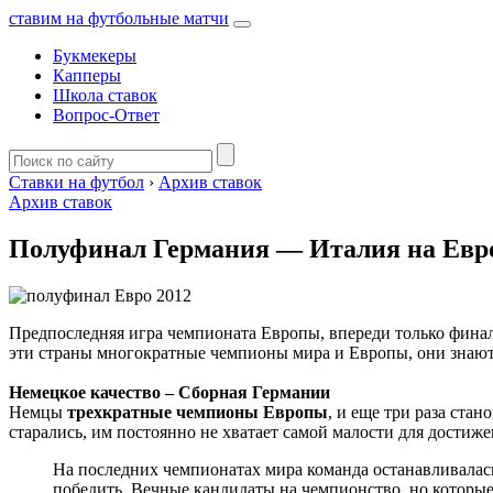
ставим на футбольные матчи
Букмекеры
Капперы
Школа ставок
Вопрос-Ответ
Ставки на футбол
›
Архив ставок
Архив ставок
Полуфинал Германия — Италия на Евро
Предпоследняя игра чемпионата Европы, впереди только финал
эти страны многократные чемпионы мира и Европы, они знают 
Немецкое качество – Сборная Германии
Немцы
трехкратные чемпионы Европы
, и еще три раза ста
старались, им постоянно не хватает самой малости для достиже
На последних чемпионатах мира команда останавливалас
победить. Вечные кандидаты на чемпионство, но которые е