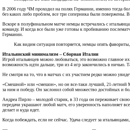
В 2006 году ЧМ проходил на полях Германии, именно тогда бол
без каких либо проблем, все три соперника были повержены. В
Вскоре в полуфинальном матче немцы встречались с итальянца
команду. И когда все были уже готовы к пробиванию послематч
Германии.
Как видим ситуация повторяется, немцы опять фавориты, 
Итальянский минимализм – Сборная Италии
Игрой итальянцев можно любоваться, это возможно главное их 
возможность идти дальше, три из 4 игр закончились в ничью. 
Не смотря на то, что в матчах с их участием редко можно увид
«Смешной» или «смешон», но он все-таки лучший, 21-летний М
за ним и победу. Он заслонил собой множество достойных и б
Андреа Пирло – молодой старик, в 33 года он переживает сво
передачи украшают любой матч, его уверенность наполняет всех
делает и куда идет.
Когда побеждать, если не сейчас. Удача следует за итальянцам