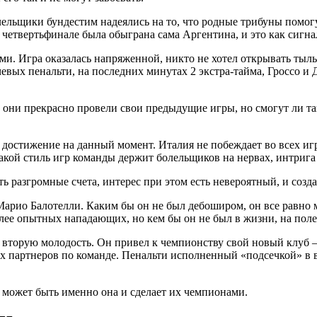
ельщики бундестим надеялись на то, что родные трибуны помогу
 четвертьфинале была обыграна сама Аргентина, и это как сигна
ми. Игра оказалась напряженной, никто не хотел открывать ты
евых пенальти, на последних минутах 2 экстра-тайма, Гроссо и 
они прекрасно провели свои предыдущие игры, но смогут ли так
достижение на данный момент. Италия не побеждает во всех игр
Такой стиль игр команды держит болельщиков на нервах, интрига
еть разгромные счета, интерес при этом есть невероятный, и со
арио Балотелли. Каким бы он не был дебоширом, он все равно м
олее опытных нападающих, но кем бы он не был в жизни, на пол
ю вторую молодость. Он привел к чемпионству свой новый клуб 
 партнеров по команде. Пенальти исполненный «подсечкой» в вор
и, может быть именно она и сделает их чемпионами.