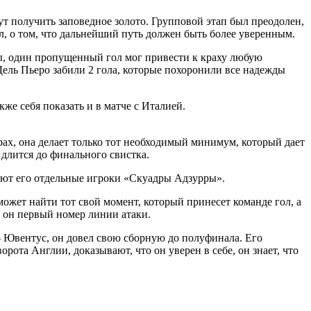
т получить заповедное золото. Групповой этап был преодолен,
л, о том, что дальнейший путь должен быть более уверенным.
лы, один пропущенный гол мог привести к краху любую
Дель Пьеро забили 2 гола, которые похоронили все надежды
же себя показать и в матче с Италией.
ах, она делает только тот необходимый минимум, который дает
 длится до финального свистка.
здают его отдельные игроки «Скуадры Адзурры».
ожет найти тот свой момент, который принесет команде гол, а
е он первый номер линии атаки.
– Ювентус, он довел свою сборную до полуфинала. Его
ота Англии, доказывают, что он уверен в себе, он знает, что