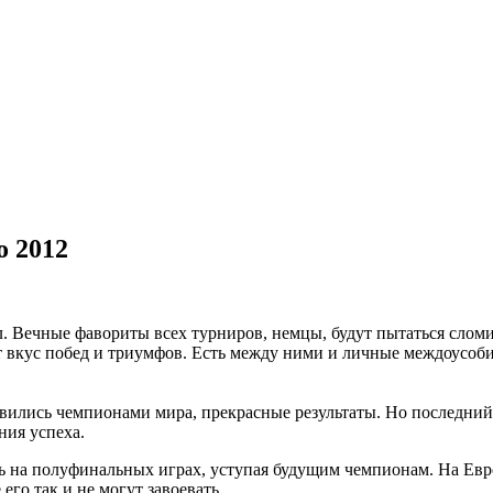
 2012
. Вечные фавориты всех турниров, немцы, будут пытаться сломи
вкус побед и триумфов. Есть между ними и личные междоусобиц
новились чемпионами мира, прекрасные результаты. Но последний 
ния успеха.
ь на полуфинальных играх, уступая будущим чемпионам. На Евро
го так и не могут завоевать.