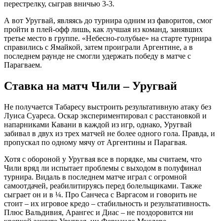
перестрелку, сыграв вничью 3-3.
А вот Уругвай, являясь до турнира одним из фаворитов, смог
пройти в плей-офф лишь, как лучшая из команд, занявших
третье место в группе. «Небесно-голубые» на старте турнира
справились с Ямайкой, затем проиграли Аргентине, а в
последнем раунде не смогли удержать победу в матче с
Парагваем.
Ставка на матч Чили – Уругвай
Не получается Табаресу выстроить результативную атаку без
Луиса Суареса. Оскар экспериментировал с расстановкой и
напарниками Кавани в каждой из игр, однако, Уругвай
забивал в двух из трех матчей не более одного гола. Правда, и
пропускал по одному мячу от Аргентины и Парагвая.
Хотя с обороной у Уругвая все в порядке, мы считаем, что
Чили вряд ли испытает проблемы с выходом в полуфинал
турнира. Видаль в последнем матче играл с огромной
самоотдачей, реабилитируясь перед болельщиками. Также
сыграет он и в ¼. Про Санчеса с Варгасом и говорить не
стоит – их игровое кредо – стабильность и результативность.
Плюс Вальдивия, Арангес и Диас – не поздоровится ни