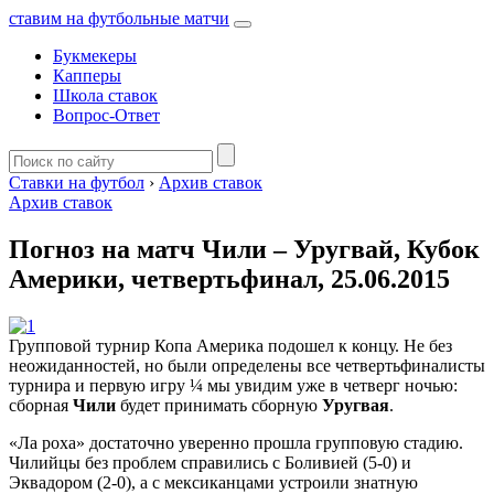
ставим на футбольные матчи
Букмекеры
Капперы
Школа ставок
Вопрос-Ответ
Ставки на футбол
›
Архив ставок
Архив ставок
Погноз на матч Чили – Уругвай, Кубок
Америки, четвертьфинал, 25.06.2015
Групповой турнир Копа Америка подошел к концу. Не без
неожиданностей, но были определены все четвертьфиналисты
турнира и первую игру ¼ мы увидим уже в четверг ночью:
сборная
Чили
будет принимать сборную
Уругвая
.
«Ла роха» достаточно уверенно прошла групповую стадию.
Чилийцы без проблем справились с Боливией (5-0) и
Эквадором (2-0), а с мексиканцами устроили знатную