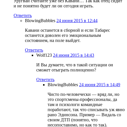
Уругвай считайте уже без Кавани… Так как отец сидит
и не понятно будет ли он сегодня играть.
Ответить
BlowingBubbles
24 июня 2015 в 12:44
Кавани останется в сборной и если Табарес
останется доволен его эмоциональным
состоянием, на поле выйдет.
Ответить
Wolf123
24 июня 2015 в 14:43
И Вы думаете, что в такой ситуации он
сможет отыграть полноценно?
Ответить
BlowingBubbles
24 июня 2015 в 14:49
Чисто по-человечески — вряд ли, но
это спортсмены-профессионалы, да
там и психологи командные
поработают, так что списывать уж явно
рано Эдинсона. Пример — Видаль со
своим ДТП (понятно, что
несопоставимо, но как то так).