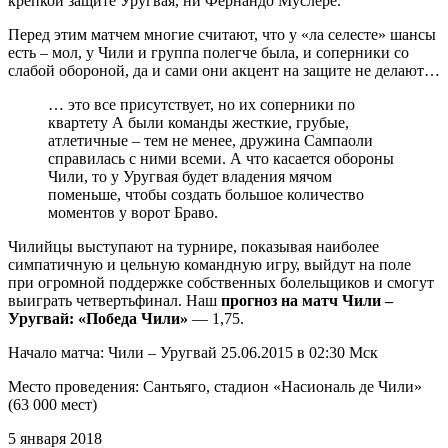
крепкой защите Уругвая, ни Фернандо Муслере.
Перед этим матчем многие считают, что у «ла селесте» шансы
есть – мол, у Чили и группа полегче была, и соперники со
слабой обороной, да и сами они акцент на защите не делают…
… это все присутствует, но их соперники по
квартету А были команды жесткие, грубые,
атлетичные – тем не менее, дружина Сампаоли
справилась с ними всеми. А что касается обороны
Чили, то у Уругвая будет владения мячом
поменьше, чтобы создать большое количество
моментов у ворот Браво.
Чилийцы выступают на турнире, показывая наиболее
симпатичную и цельную командную игру, выйдут на поле
при огромной поддержке собственных болельщиков и смогут
выиграть четвертьфинал. Наш
прогноз на матч Чили –
Уругвай: «Победа Чили»
— 1,75.
Начало матча: Чили – Уругвай 25.06.2015 в 02:30 Мск
Место проведения: Сантьяго, стадион «Насиональ де Чили»
(63 000 мест)
5 января 2018