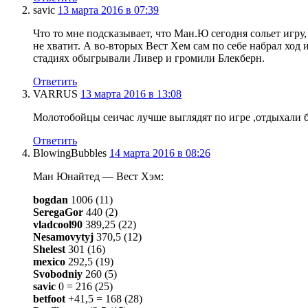
savic
13 марта 2016 в 07:39
Что то мне подсказывает, что Ман.Ю сегодня сольет игру
не хватит. А во-вторых Вест Хем сам по себе набрал ход 
стадиях обыгрывали Ливер и громили Блекберн.
Ответить
VARRUS
13 марта 2016 в 13:08
Молотобойцы сеичас лучше выглядят по игре ,отдыхали 
Ответить
BlowingBubbles
14 марта 2016 в 08:26
Ман Юнайтед — Вест Хэм:
bogdan
1006 (11)
SeregaGor
440 (2)
vladcool90
389,25 (22)
Nesamovytyj
370,5 (12)
Shelest
301 (16)
mexico
292,5 (19)
Svobodniy
260 (5)
savic
0 = 216 (25)
betfoot
+41,5 = 168 (28)