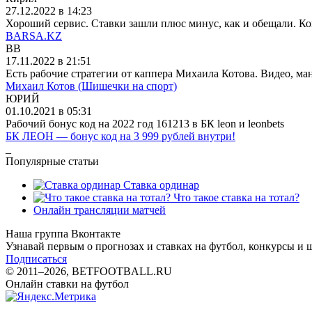
27.12.2022 в 14:23
Хороший сервис. Ставки зашли плюс минус, как и обещали. Конеч
BARSA.KZ
BB
17.11.2022 в 21:51
Есть рабочие стратегии от каппера Михаила Котова. Видео, ману
Михаил Котов (Шишечки на спорт)
ЮРИЙ
01.10.2021 в 05:31
Рабочий бонус код на 2022 год 161213 в БК leon и leonbets
БК ЛЕОН — бонус код на 3 999 рублей внутри!
_
Популярные статьи
Ставка ординар
Что такое ставка на тотал?
Онлайн трансляции матчей
Наша группа Вконтакте
Узнавай первым о прогнозах и ставках на футбол, конкурсы и 
Подписаться
© 2011–2026, BETFOOTBALL.RU
Онлайн ставки на футбол