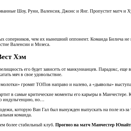
ованные Шоу, Руни, Валенсия, Джонс и Янг. Пропустит матч и 
ых соперников, чем их нынешний оппонент. Команда Билича не 
астие Валенсии и Мозеса.
Вест Хэм
релищность его будет зависеть от манкунианцев. Парадокс, еще
атать мяч в свое удовольствие.
молотки» громят ТОПов направо и налево, а «дьяволы» выступаю
ртит в самые критические моменты его карьеры в Манчестере. К
ую индульгенцию, но…
одежи, которую Ван Гал был вынужден выпускать на поле из-за 
альная команда.
рем более стабильный клуб.
Прогноз на матч Манчестер Юнайте