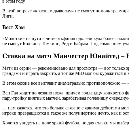
в этом году.
В этой встрече «красным дьяволам» не смогут помочь травмир
Лиги.
Вест Хэм
«Молотки» на пути в четвертьфинал одолели куда более сложн
не смогут Коллинз, Томкинс, Рид и Байрам. Под сомнением уч
Ставка на матч Манчестер Юнайтед – 
Матч из серии — рекомендовано для просмотра — вот только з
грандами и играть закрыто, а тот же МЮ мог бы куражиться и к
В этом сезоне все выглядит диаметрально противоположно — «
Ван Гал ходит по лезвию ножа, причем голландцу конкретно фа
пару-тройку внятных матчей, зарабатывая голландцу очередн
… нам кажется, что это больше связано с яркими дебютами мол
игроки превращаются в такое же полуинертное нечто, как и ост
Хочется увидеть на поле яркий футбол, но для ставки мы выбе