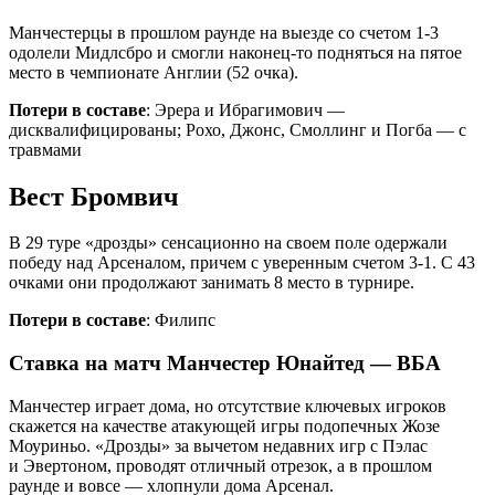
Манчестерцы в прошлом раунде на выезде со счетом 1-3
одолели Мидлсбро и смогли наконец-то подняться на пятое
место в чемпионате Англии (52 очка).
Потери в составе
: Эрера и Ибрагимович —
дисквалифицированы; Рохо, Джонс, Смоллинг и Погба — с
травмами
Вест Бромвич
В 29 туре «дрозды» сенсационно на своем поле одержали
победу над Арсеналом, причем с уверенным счетом 3-1. С 43
очками они продолжают занимать 8 место в турнире.
Потери в составе
: Филипс
Ставка на матч Манчестер Юнайтед — ВБА
Манчестер играет дома, но отсутствие ключевых игроков
скажется на качестве атакующей игры подопечных Жозе
Моуриньо. «Дрозды» за вычетом недавних игр с Пэлас
и Эвертоном, проводят отличный отрезок, а в прошлом
раунде и вовсе — хлопнули дома Арсенал.