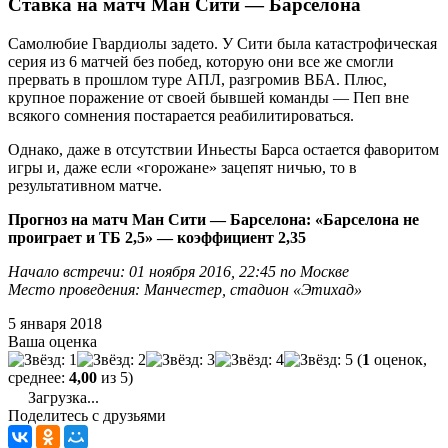
Ставка на матч Ман Сити — Барселона
Самолюбие Гвардиолы задето. У Сити была катастрофическая
серия из 6 матчей без побед, которую они все же смогли
прервать в прошлом туре АПЛ, разгромив ВБА. Плюс,
крупное поражение от своей бывшей команды — Пеп вне
всякого сомнения постарается реабилитироваться.
Однако, даже в отсутствии Иньесты Барса остается фаворитом
игры и, даже если «горожане» зацепят ничью, то в
результативном матче.
Прогноз на матч Ман Сити — Барселона: «Барселона не
проиграет и ТБ 2,5» — коэффициент 2,35
Начало встречи: 01 ноября 2016, 22:45 по Москве
Место проведения: Манчестер, стадион «Этихад»
5 января 2018
Ваша оценка
(
1
оценок,
среднее:
4,00
из 5)
Загрузка...
Поделитесь с друзьями