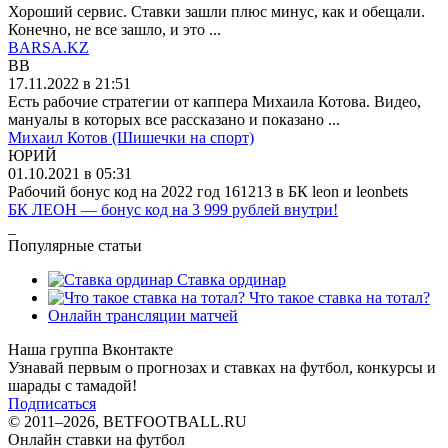
Хороший сервис. Ставки зашли плюс минус, как и обещали.
Конечно, не все зашло, и это ...
BARSA.KZ
BB
17.11.2022 в 21:51
Есть рабочие стратегии от каппера Михаила Котова. Видео,
мануалы в которых все рассказано и показано ...
Михаил Котов (Шишечки на спорт)
ЮРИЙ
01.10.2021 в 05:31
Рабочий бонус код на 2022 год 161213 в БК leon и leonbets
БК ЛЕОН — бонус код на 3 999 рублей внутри!
_
Популярные статьи
Ставка ординар
Что такое ставка на тотал?
Онлайн трансляции матчей
Наша группа Вконтакте
Узнавай первым о прогнозах и ставках на футбол, конкурсы и
шарады с тамадой!
Подписаться
© 2011–2026, BETFOOTBALL.RU
Онлайн ставки на футбол