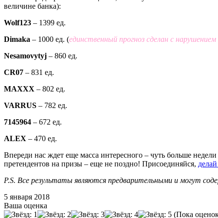
величине банка):
Wolf123
– 1399 ед.
Dimaka
– 1000 ед. (
единственный прогноз сделан с нарушением 
Nesamovytyj
– 860 ед.
CR07
– 831 ед.
MAXXX
– 802 ед.
VARRUS
– 782 ед.
7145964
– 672 ед.
ALEX
– 470 ед.
Впереди нас ждет еще масса интересного – чуть больше недели
претендентов на призы – еще не поздно! Присоединяйся,
делай
P.S. Все результаты являются предварительными и могут сод
5 января 2018
Ваша оценка
(Пока оценок