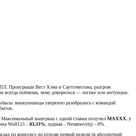
АПЛ. Проигрыши Вест Хэма и Саутгемптона, разгром
 не всегда поймешь, чему довериться — логике или интуиции.
рибыль: манкунианцы уверенно разобрались с командой
быток.
6. Максимальный выигрыш с одной ставки получил
MAXXX
, у
ика Wolf123 –
83,33%
, худшая – Nesamovytyj – 0%.
клад по конкурсу по итогам первой недели (в абсолютной