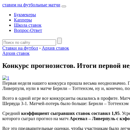
ставим на футбольные матчи
Букмекеры
Капперы
Школа ставок
Вопрос-Ответ
Ставки на футбол
›
Архив ставок
Архив ставок
Конкурс прогнозистов. Итоги первой н
Первая неделя нашего конкурса прошла весьма неоднозначно.
Ливерпуля, нули в матче Бернли – Тоттенхэм, ну и, конечно, 
Всего в одной игре все конкурсанты оказались в профите. Ма
Шервуда 3-1. Матчей-потерь было больше: Бернли – Тоттенхэм
Средний
коэффициент сыгравших ставок составил 1,95
. Ус
которого сыграл прогноз на матч
Арсенал – Ливерпуль с кэфо
Все это предварительные оценки, чтобы участникам было легч