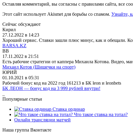
Оставляя комментарий, вы согласны с правилами сайта, все с
Этот сайт использует Akismet для борьбы со спамом.
Узнайте, 
Сейчас обсуждают
Кирил
27.12.2022 в 14:23
Хороший сервис. Ставки зашли плюс минус, как и обещали. Конеч
BARSA.KZ
BB
17.11.2022 в 21:51
Есть рабочие стратегии от каппера Михаила Котова. Видео, ману
Михаил Котов (Шишечки на спорт)
ЮРИЙ
01.10.2021 в 05:31
Рабочий бонус код на 2022 год 161213 в БК leon и leonbets
БК ЛЕОН — бонус код на 3 999 рублей внутри!
_
Популярные статьи
Ставка ординар
Что такое ставка на тотал?
Онлайн трансляции матчей
Наша группа Вконтакте