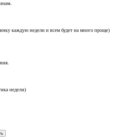
инам.
тинку каждую недели и всем будет на много проще)
ния.
тика недели)
ть