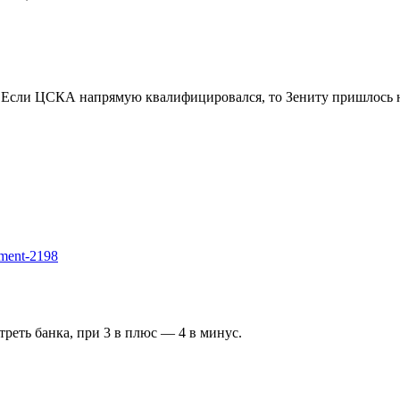
 Если ЦСКА напрямую квалифицировался, то Зениту пришлось не
mment-2198
треть банка, при 3 в плюс — 4 в минус.