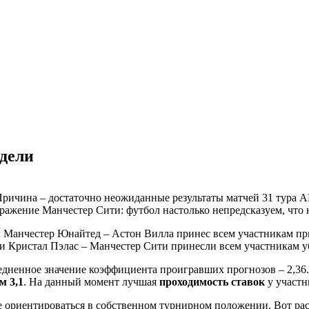
едели
 Причина – достаточно неожиданные результаты матчей 31 тура 
поражение Манчестер Сити: футбол настолько непредсказуем, что
тч Манчестер Юнайтед – Астон Вилла принес всем участникам п
 и Кристал Пэлас – Манчестер Сити принесли всем участникам у
редненное значение коэффициента проигравших прогнозов – 2,3
м 3,1
. На данный момент лучшая
проходимость ставок
у участн
е ориентироваться в собственном турнирном положении. Вот рас