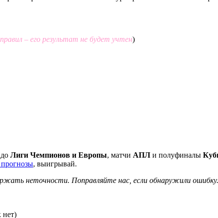
правил – его результат не будет учтен
)
 до
Лиги Чемпионов и Европы
, матчи
АПЛ
и полуфиналы
Куб
 прогнозы
, выигрывай.
ержать неточности. Поправляйте нас, если обнаружили ошибку
 нет)