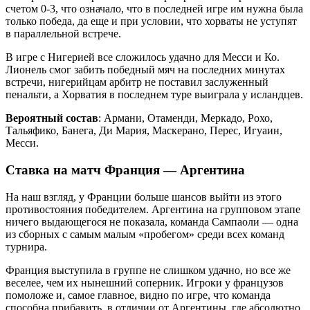
счетом 0-3, что означало, что в последней игре им нужна была
только победа, да еще и при условии, что хорваты не уступят
в параллельной встрече.
В игре с Нигерией все сложилось удачно для Месси и Ко.
Лионель смог забить победный мяч на последних минутах
встречи, нигерийцам арбитр не поставил заслуженный
пенальти, а Хорватия в последнем туре выиграла у исландцев.
Вероятный состав
: Армани, Отаменди, Меркадо, Рохо,
Тальяфико, Банега, Ди Мария, Маскерано, Перес, Игуаин,
Месси.
Ставка на матч Франция — Аргентина
На наш взгляд, у Франции больше шансов выйти из этого
противостояния победителем. Аргентина на групповом этапе
ничего выдающегося не показала, команда Сампаоли — одна
из сборных с самым малым «пробегом» среди всех команд
турнира.
Франция выступила в группе не слишком удачно, но все же
веселее, чем их нынешний соперник. Игроки у французов
помоложе и, самое главное, видно по игре, что команда
способна прибавить, в отличии от Аргентины, где абсолютно