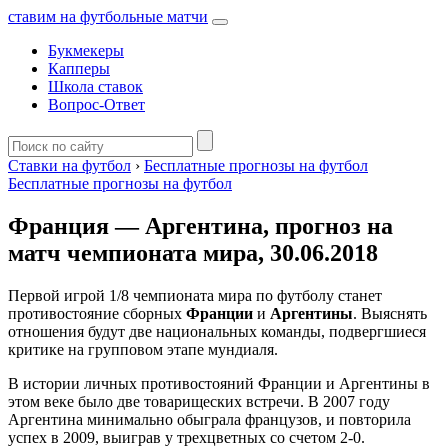
ставим на футбольные матчи
Букмекеры
Капперы
Школа ставок
Вопрос-Ответ
Ставки на футбол
›
Бесплатные прогнозы на футбол
Бесплатные прогнозы на футбол
Франция — Аргентина, прогноз на
матч чемпионата мира, 30.06.2018
Первой игрой 1/8 чемпионата мира по футболу станет
противостояние сборных
Франции
и
Аргентины
. Выяснять
отношения будут две национальных команды, подвергшиеся
критике на групповом этапе мундиаля.
В истории личных противостояний Франции и Аргентины в
этом веке было две товарищеских встречи. В 2007 году
Аргентина минимально обыграла французов, и повторила
успех в 2009, выиграв у трехцветных со счетом 2-0.