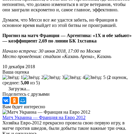
непонятно, что должно измениться в игре ветеранов, чтобы
они заиграли искрометно и, самое главное, эффективно.
Думаем, что Месси все же удастся забить, но Франция в
основное время выйдет из этой битвы не проигравшей.
Прогноз на матч Франция — Аргентина: «1Х и обе забьют»
— коэффициент 2,69 по линии БК 1хставка
Начало встречи: 30 июня 2018, 17:00 по Москве
Место проведения: стадион «Казань Арена», Казань
10 декабря 2018
Ваша оценка
(
2
оценок,
среднее:
5,00
из 5)
Загрузка...
Поделитесь с друзьями
Вам будет интересно
Матч Украина — Франция на Евро 2012
Хозяйка Евро-2012 прекрасно провела свою первую игру, в
матче против шведов, были добыты такие важные три очка.
Как и ожидалось, ...