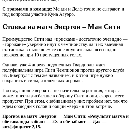
С травмами в команде
: Менди и Делф точно не сыграют, и
под вопросом участие Куна Агуэро.
Ставка на матч Эвертон – Ман Сити
Преимущество Сити над «ирисками» достаточно очевидно —
«горожане» уверенно идут к чемпионству, да и их выездная
статистика в нынешнем сезоне внушительна: всего одно
поражение при 10 пропущенных голах.
Однако, уже 4 апреля подопечных Гвардиолы ждет
полуфинальная игра Лиги Чемпионов против другого клуба
из Ливерпуля с тем же названием, и к этой игре нужно
сохранить и силы, и ключевых игроков.
Посему, вполне вероятна незначительная ротация, которая
может внести дисбаланс в оборону Сити и они, скорее всего
пропустят. При этом, с забиванием у них проблем нет, так что
ждем обоюдных голов и общий «верх» в этой встрече.
Прогноз на матч Эвертон — Ман Сити: «Результат матча и
обе команды забьют — 2Х и обе забьют — Да» —
коэффициент 2,15.