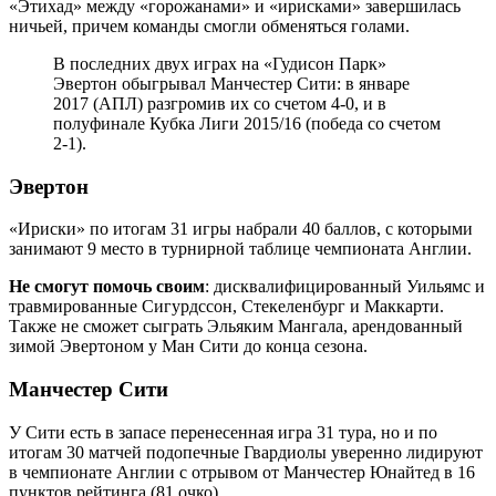
«Этихад» между «горожанами» и «ирисками» завершилась
ничьей, причем команды смогли обменяться голами.
В последних двух играх на «Гудисон Парк»
Эвертон обыгрывал Манчестер Сити: в январе
2017 (АПЛ) разгромив их со счетом 4-0, и в
полуфинале Кубка Лиги 2015/16 (победа со счетом
2-1).
Эвертон
«Ириски» по итогам 31 игры набрали 40 баллов, с которыми
занимают 9 место в турнирной таблице чемпионата Англии.
Не смогут помочь своим
: дисквалифицированный Уильямс и
травмированные Сигурдссон, Стекеленбург и Маккарти.
Также не сможет сыграть Эльяким Мангала, арендованный
зимой Эвертоном у Ман Сити до конца сезона.
Манчестер Сити
У Сити есть в запасе перенесенная игра 31 тура, но и по
итогам 30 матчей подопечные Гвардиолы уверенно лидируют
в чемпионате Англии с отрывом от Манчестер Юнайтед в 16
пунктов рейтинга (81 очко).