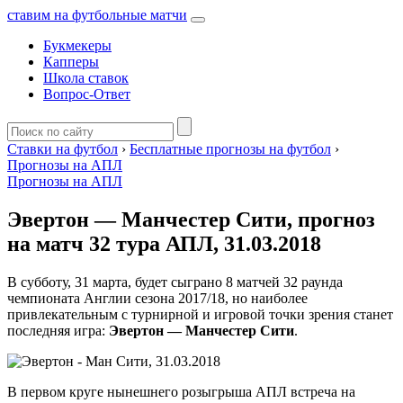
ставим на футбольные матчи
Букмекеры
Капперы
Школа ставок
Вопрос-Ответ
Ставки на футбол
›
Бесплатные прогнозы на футбол
›
Прогнозы на АПЛ
Прогнозы на АПЛ
Эвертон — Манчестер Сити, прогноз
на матч 32 тура АПЛ, 31.03.2018
В субботу, 31 марта, будет сыграно 8 матчей 32 раунда
чемпионата Англии сезона 2017/18, но наиболее
привлекательным с турнирной и игровой точки зрения станет
последняя игра:
Эвертон — Манчестер Сити
.
В первом круге нынешнего розыгрыша АПЛ встреча на