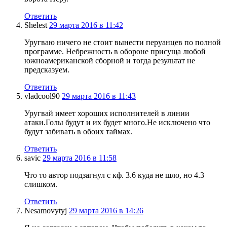
Ответить
Shelest
29 марта 2016 в 11:42
Уругваю ничего не стоит вынести перуанцев по полной
программе. Небрежность в обороне присуща любой
южноамериканской сборной и тогда результат не
предсказуем.
Ответить
vladcool90
29 марта 2016 в 11:43
Уругвай имеет хороших исполнителей в линии
атаки.Голы будут и их будет много.Не исключено что
будут забивать в обоих таймах.
Ответить
savic
29 марта 2016 в 11:58
Что то автор подзагнул с кф. 3.6 куда не шло, но 4.3
слишком.
Ответить
Nesamovytyj
29 марта 2016 в 14:26