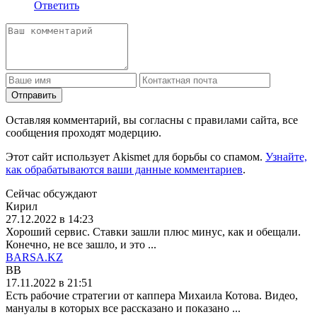
Ответить
Отправить
Оставляя комментарий, вы согласны с правилами сайта, все
сообщения проходят модерцию.
Этот сайт использует Akismet для борьбы со спамом.
Узнайте,
как обрабатываются ваши данные комментариев
.
Сейчас обсуждают
Кирил
27.12.2022 в 14:23
Хороший сервис. Ставки зашли плюс минус, как и обещали.
Конечно, не все зашло, и это ...
BARSA.KZ
BB
17.11.2022 в 21:51
Есть рабочие стратегии от каппера Михаила Котова. Видео,
мануалы в которых все рассказано и показано ...