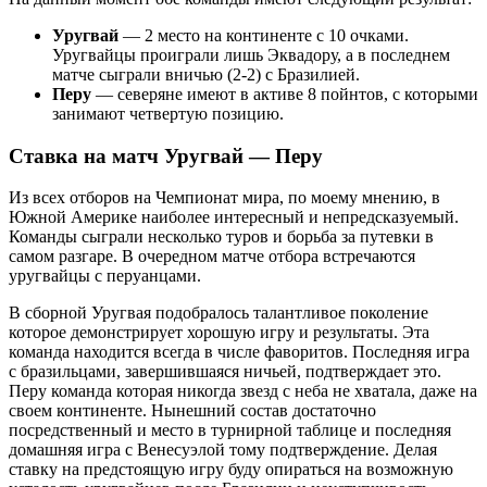
Уругвай
— 2 место на континенте с 10 очками.
Уругвайцы проиграли лишь Эквадору, а в последнем
матче сыграли вничью (2-2) с Бразилией.
Перу
— северяне имеют в активе 8 пойнтов, с которыми
занимают четвертую позицию.
Ставка на матч Уругвай — Перу
Из всех отборов на Чемпионат мира, по моему мнению, в
Южной Америке наиболее интересный и непредсказуемый.
Команды сыграли несколько туров и борьба за путевки в
самом разгаре. В очередном матче отбора встречаются
уругвайцы с перуанцами.
В сборной Уругвая подобралось талантливое поколение
которое демонстрирует хорошую игру и результаты. Эта
команда находится всегда в числе фаворитов. Последняя игра
с бразильцами, завершившаяся ничьей, подтверждает это.
Перу команда которая никогда звезд с неба не хватала, даже на
своем континенте. Нынешний состав достаточно
посредственный и место в турнирной таблице и последняя
домашняя игра с Венесуэлой тому подтверждение. Делая
ставку на предстоящую игру буду опираться на возможную