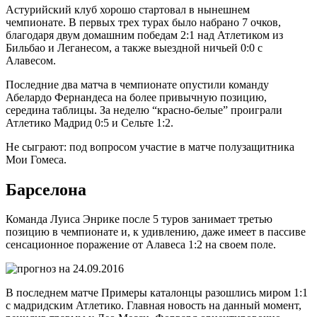
Астурийский клуб хорошо стартовал в нынешнем
чемпионате. В первых трех турах было набрано 7 очков,
благодаря двум домашним победам 2:1 над Атлетиком из
Бильбао и Леганесом, а также выездной ничьей 0:0 с
Алавесом.
Последние два матча в чемпионате опустили команду
Абелардо Фернандеса на более привычную позицию,
середина таблицы. За неделю “красно-белые” проиграли
Атлетико Мадрид 0:5 и Сельте 1:2.
Не сыграют: под вопросом участие в матче полузащитника
Мои Гомеса.
Барселона
Команда Луиса Энрике после 5 туров занимает третью
позицию в чемпионате и, к удивлению, даже имеет в пассиве
сенсационное поражение от Алавеса 1:2 на своем поле.
В последнем матче Примеры каталонцы разошлись миром 1:1
с мадридским Атлетико. Главная новость на данный момент,