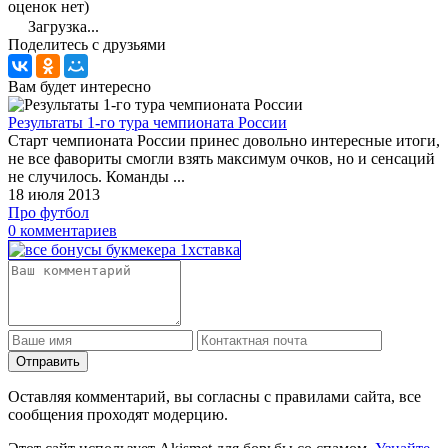
оценок нет)
Загрузка...
Поделитесь с друзьями
Вам будет интересно
Результаты 1-го тура чемпионата России
Старт чемпионата России принес довольно интересные итоги,
не все фавориты смогли взять максимум очков, но и сенсаций
не случилось. Команды ...
18 июля 2013
Про футбол
0 комментариев
Отправить
Оставляя комментарий, вы согласны с правилами сайта, все
сообщения проходят модерцию.